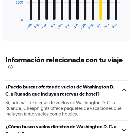
$800
The
chart
has
0
1
ene.
feb.
mar.
abr.
may.
jun.
jul.
ago.
sep.
oct.
nov.
dic.
X
End
of
axis
interactive
displaying
chart
categories.
Range:
12
Información relacionada con tu viaje
categories.
The
chart
has
1
¿Puedo buscar ofertas de vuelos de Washington D.
Y
C. a Ruanda que incluyan reservas de hotel?
axis
displaying
Sí, además de ofertas de vuelos de Washington D. C. a
values.
Ruanda, Cheapflights ofrece paquetes de vacaciones que
Range:
incluyen tanto vuelos como hoteles.
0
to
¿Cómo busco vuelos directos de Washington D. C. a
2400.