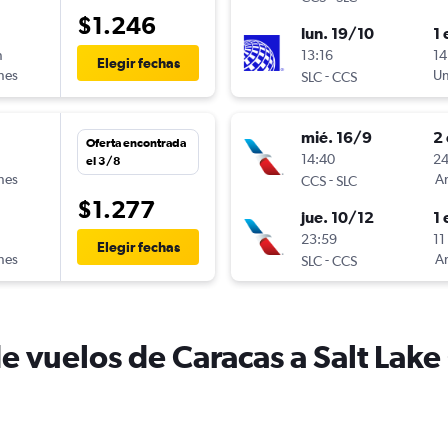
$1.246
lun. 19/10
1 
n
13:16
14
Elegir fechas
ines
-
Un
SLC
CCS
mié. 16/9
2 
Oferta encontrada
n
14:40
24
el 3/8
ines
-
Am
CCS
SLC
$1.277
jue. 10/12
1 
23:59
11
Elegir fechas
ines
-
Am
SLC
CCS
e vuelos de Caracas a Salt Lake