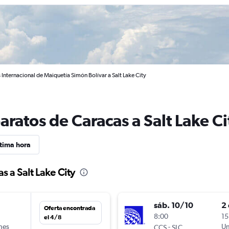
Internacional de Maiquetía Simón Bolívar a Salt Lake City
aratos de Caracas a Salt Lake Ci
tima hora
s a Salt Lake City
sáb. 10/10
2 
Oferta encontrada
n
8:00
15
el 4/8
ines
-
Un
CCS
SLC