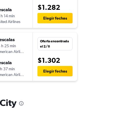
$1.282
escala
 h 14 min
Elegir fechas
ited Airlines
escalas
Oferta encontrada
 h 25 min
el 2/8
erican Airlines
$1.302
escala
 h 37 min
Elegir fechas
erican Airlines
 City