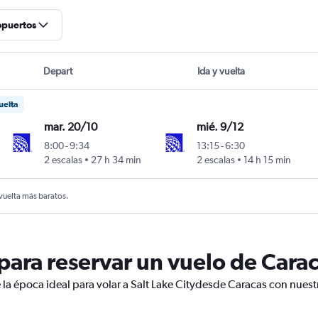
opuertos
Depart
Ida y vuelta
uelta
mar. 20/10
mié. 9/12
8:00
-
9:34
13:15
-
6:30
n Bolívar
2 escalas
27 h 34 min
2 escalas
14 h 15 min
 vuelta más baratos.
ra reservar un vuelo de Caraca
 la época ideal para volar a Salt Lake Citydesde Caracas con nuest