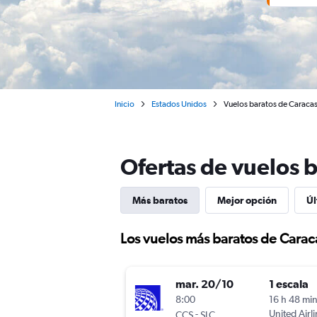
Inicio
Estados Unidos
Vuelos baratos de Caracas 
Ofertas de vuelos b
Más baratos
Mejor opción
Úl
Los vuelos más baratos de Caraca
mar. 20/10
1 escala
8:00
16 h 48 mi
-
United Airl
CCS
SLC