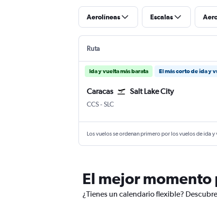
Aerolíneas
Escalas
Aer
Ruta
Ida y vuelta más barata
El más corto de ida y v
Caracas
Salt Lake City
Caracas Internacional de Maiquetía Simó
Salt Lake City
CCS
-
SLC
Los vuelos se ordenan primero por los vuelos de ida y
El mejor momento pa
¿Tienes un calendario flexible? Descubre