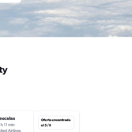
ty
escalas
Oferta encontrada
 h 11 min
el 5/8
ited Airlines