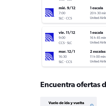
mié. 9/12
1 escala
7:00
20 h 30 mi
-
United Airl
SLC
CCS
vie. 11/12
1 escala
9:00
16 h 45 mi
-
United Airl
CCS
SLC
mar. 12/1
2 escalas
16:30
11 h 00 min
-
United Airl
SLC
CCS
Encuentra ofertas d
Vuelo de ida y vuelta