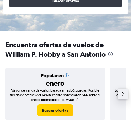
Buscar ofertas
Encuentra ofertas de vuelos de
William P. Hobby a San Antonio
Popular en
enero
Mayor demanda de vuelos basada en las búsquedas. Posible
Los precio
subida de precios del 14% (aumento potencial de $66 sobre el
de precios
precio promedio de ida y vuelta).
Buscar ofertas