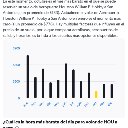
En este momento, octubre es el mes más barato en el que se puede
reservar un vuelo de Aeropuerto Houston William P. Hobby a San
Antonio (a un promedio de $133). Actualmente, volar de Aeropuerto
Houston William P. Hobby a San Antonio en enero es el momento más
caro (a un promedio de $778). Hay múltiples factores que influyen en el
precio de un vuelo, por lo que comparar aerolíneas, aeropuertos de
salida y horarios les brinda a los usuarios más opciones disponibles.
$900
Bar
Chart
graphic.
chart
with
$600
12
bars.
$300
The
chart
has
0
1
ene.
abr.
jul.
oct.
mar.
jun.
sep.
dic.
feb.
may.
ago.
nov.
X
End
of
axis
interactive
displaying
chart
categories.
¿Cuál es la hora más barata del día para volar de HOU a
Range: