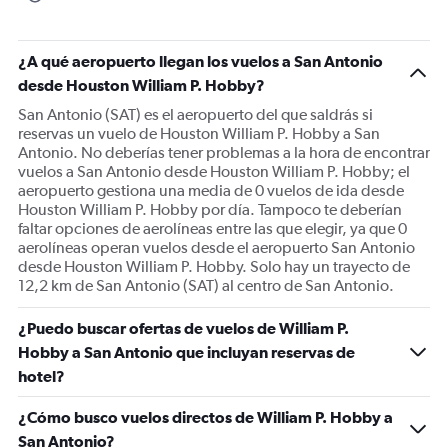
chart
has
1
¿A qué aeropuerto llegan los vuelos a San Antonio
Y
desde Houston William P. Hobby?
axis
displaying
San Antonio (SAT) es el aeropuerto del que saldrás si
Number
reservas un vuelo de Houston William P. Hobby a San
of
Antonio. No deberías tener problemas a la hora de encontrar
flights.
vuelos a San Antonio desde Houston William P. Hobby; el
Range:
aeropuerto gestiona una media de 0 vuelos de ida desde
0
Houston William P. Hobby por día. Tampoco te deberían
to
faltar opciones de aerolíneas entre las que elegir, ya que 0
4.5.
aerolíneas operan vuelos desde el aeropuerto San Antonio
desde Houston William P. Hobby. Solo hay un trayecto de
12,2 km de San Antonio (SAT) al centro de San Antonio.
¿Puedo buscar ofertas de vuelos de William P.
Hobby a San Antonio que incluyan reservas de
hotel?
¿Cómo busco vuelos directos de William P. Hobby a
San Antonio?