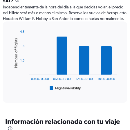
SAT?
12
Independientemente de la hora del día a la que decidas volar, el precio
categories.
del billete será más o menos el mismo. Reserva los vuelos de Aeropuerto
The
Houston William P. Hobby a San Antonio como lo harías normalmente.
chart
has
1
4.5
Y
Bar
Chart
Number of flights
graphic.
chart
axis
3
with
displaying
6
values.
bars.
Range:
1.5
0
The
to
chart
900.
has
00:00 - 06:00
06:00 - 12:00
12:00 - 18:00
18:00 - 00:00
1
Flight availability
X
End
of
axis
interactive
displaying
chart
categories.
Range:
6
Información relacionada con tu viaje
categories.
The