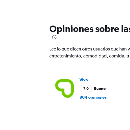
categories.
Range:
12
categories.
The
Opiniones sobre la
chart
has
1
Y
Lee lo que dicen otros usuarios que han
axis
displaying
entretenimiento, comodidad, comida, tri
values.
Range:
0
to
Viva
450.
Bueno
7,0
804 opiniones