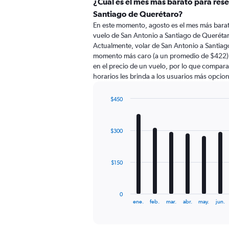
categories.
¿Cuál es el mes más barato para rese
Range:
Santiago de Querétaro?
91
En este momento, agosto es el mes más barat
categories.
vuelo de San Antonio a Santiago de Queréta
The
Actualmente, volar de San Antonio a Santiag
chart
momento más caro (a un promedio de $422). 
has
en el precio de un vuelo, por lo que compara
1
horarios les brinda a los usuarios más opcio
Y
axis
displaying
$450
values.
Bar
Chart
Range:
graphic.
chart
with
0
$300
12
to
bars.
1200.
The
$150
chart
has
1
0
X
End
ene.
feb.
mar.
abr.
may.
jun.
of
axis
interactive
displaying
chart