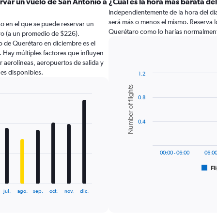
rvar un vuelo de San Antonio a
¿Cuál es la hora más barata de
Independientemente de la hora del día a
será más o menos el mismo. Reserva l
o en el que se puede reservar un
Querétaro como lo harías normalmen
ro (a un promedio de $226).
o de Querétaro en diciembre es el
Hay múltiples factores que influyen
r aerolíneas, aeropuertos de salida y
nes disponibles.
1.2
Bar
Chart
Number of flights
graphic.
chart
0.8
with
6
bars.
0.4
The
chart
has
00:00 - 06:00
06:00
1
Fl
X
End
of
axis
interactive
displaying
chart
jul.
ago.
sep.
oct.
nov.
dic.
categories.
Range:
6