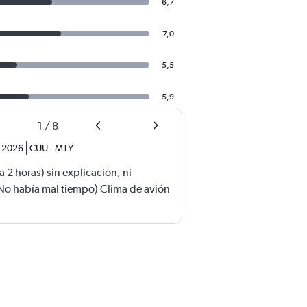
6,7
7,0
5,5
5,9
1
/
8
. 2026
CUU
-
MTY
 2 horas) sin explicación, ni
No había mal tiempo) Clima de avión