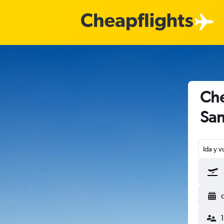
Che
San
Ida y v