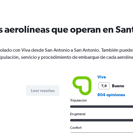
categories.
The
chart
has
s aerolíneas que operan en San
1
Y
axis
displaying
 volado con Viva desde San Antonio a San Antonio. También puede
Number
of
pulación, servicio y procedimiento de embarque de cada aerolín
flights.
Range:
0
Viva
to
1.2.
Bueno
7,0
Leer reseñas
804 opiniones
Tripulación
En general
Confort