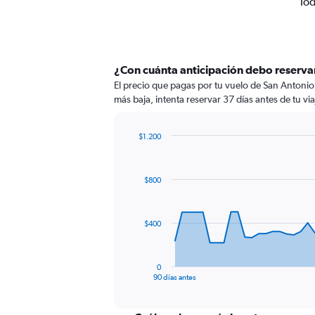
Tod
¿Con cuánta anticipación debo reserva
El precio que pagas por tu vuelo de San Antonio
más baja, intenta reservar 37 días antes de tu vi
$1.200
Chart
Chart
graphic.
with
91
$800
data
points.
The
$400
chart
has
1
0
X
End
90 días antes
of
axis
interactive
displaying
chart