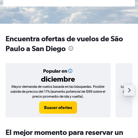
Encuentra ofertas de vuelos de São
Paulo a San Diego
Popular en
diciembre
Mayor demanda de vuelos basada en las búsquedas. Posible
Los precio
subida de precios del 11% (aumento potencial de $89 sobre el
de precio
precio promedio de ida y vuelta).
Buscar ofertas
El mejor momento para reservar un