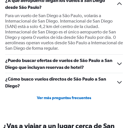
¿A qué aeropuerto llegan los vuelos a San Diego
Y
desde São Paulo?
axis
displaying
Para un vuelo de San Diego a São Paulo, volarás a
values.
Internacional de San Diego. Internacional de San Diego
Range:
(SAN) está a solo 4,2 km del centro de la ciudad.
0
Internacional de San Diego es el único aeropuerto de San
to
Diego y opera 0 vuelos de ida desde São Paulo por día. 0
900.
aerolíneas operan vuelos desde São Paulo a Internacional de
San Diego de forma regular.
¿Puedo buscar ofertas de vuelos de São Paulo a San
Diego que incluyan reservas de hotel?
¿Cómo busco vuelos directos de São Paulo a San
Diego?
Ver más preguntas frecuentes
¿Vas a viajar a un lugar cerca de San