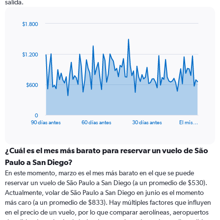
salida.
$1.800
Chart
Chart
graphic.
with
91
$1.200
data
points.
The
$600
chart
has
1
0
X
End
90 días antes
60 días antes
30 días antes
El mis…
of
axis
interactive
displaying
chart
categories.
¿Cuál es el mes más barato para reservar un vuelo de São
Range:
Paulo a San Diego?
91
En este momento, marzo es el mes más barato en el que se puede
categories.
reservar un vuelo de São Paulo a San Diego (a un promedio de $530).
The
Actualmente, volar de São Paulo a San Diego en junio es el momento
chart
más caro (a un promedio de $833). Hay múltiples factores que influyen
has
en el precio de un vuelo, por lo que comparar aerolíneas, aeropuertos
1