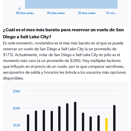
has
1
0
X
End
90 días antes
60 días antes
30 días antes
El mis…
of
axis
interactive
displaying
chart
categories.
¿Cuál es el mes más barato para reservar un vuelo de San
Range:
Diego a Salt Lake City?
91
En este momento, noviembre es el mes más barato en el que se puede
categories.
reservar un vuelo de San Diego a Salt Lake City (a un promedio de
The
$173). Actualmente, volar de San Diego a Salt Lake City en julio es el
chart
momento más caro (a un promedio de $286). Hay múltiples factores
has
que influyen en el precio de un vuelo, por lo que comparar aerolíneas,
1
aeropuertos de salida y horarios les brinda a los usuarios más opciones
Y
disponibles.
axis
displaying
values.
$360
Range:
Bar
Chart
0
graphic.
chart
with
to
$240
12
600.
bars.
$120
The