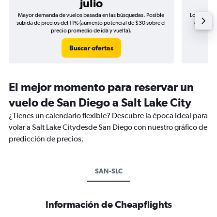
julio
Mayor demanda de vuelos basada en las búsquedas. Posible
Los precio
subida de precios del 11% (aumento potencial de $30 sobre el
de precio
precio promedio de ida y vuelta).
Buscar ofertas
El mejor momento para reservar un
vuelo de San Diego a Salt Lake City
¿Tienes un calendario flexible? Descubre la época ideal para
volar a Salt Lake Citydesde San Diego con nuestro gráfico de
predicción de precios.
SAN-SLC
Información de Cheapflights