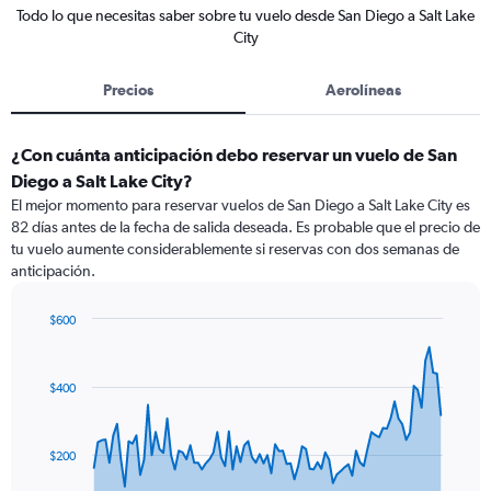
Todo lo que necesitas saber sobre tu vuelo desde San Diego a Salt Lake
City
Precios
Aerolíneas
¿Con cuánta anticipación debo reservar un vuelo de San
Diego a Salt Lake City?
El mejor momento para reservar vuelos de San Diego a Salt Lake City es
82 días antes de la fecha de salida deseada. Es probable que el precio de
tu vuelo aumente considerablemente si reservas con dos semanas de
anticipación.
$600
Chart
Chart
graphic.
with
91
$400
data
points.
The
$200
chart