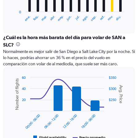
chart
has
0
1
ene.
feb.
mar.
abr.
may.
jun.
jul.
ago.
sep.
oct.
nov.
dic.
X
End
of
axis
interactive
displaying
chart
categories.
¿Cuál es la hora más barata del día para volar de SAN a
Range:
SLC?
12
Normalmente es mejor salir de San Diego a Salt Lake City por la noche. Si
categories.
lo haces, podrías ahorrar un 36 % en el precio del vuelo en
The
comparación con volar de al mediodía, que suele ser más caro.
chart
has
1
60
$350
Number of flights
Y
Combination
Chart
Avg. Price
graphic.
chart
axis
40
$300
with
displaying
2
20
$250
values.
data
Range:
series.
0
00:00 - 06:00
06:00 - 12:00
12:00 - 18:00
18:00 - 00:00
to
The
360.
chart
has
1
Flight availability
Precio promedio