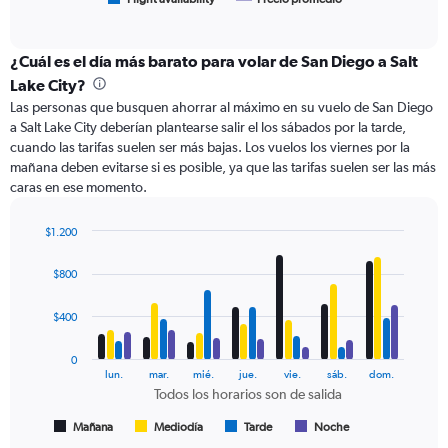
End
of
X
interactive
axis
chart
displaying
¿Cuál es el día más barato para volar de San Diego a Salt
categories.
Lake City?
Range:
Las personas que busquen ahorrar al máximo en su vuelo de San Diego
6
a Salt Lake City deberían plantearse salir el los sábados por la tarde,
categories.
cuando las tarifas suelen ser más bajas. Los vuelos los viernes por la
The
mañana deben evitarse si es posible, ya que las tarifas suelen ser las más
chart
caras en ese momento.
has
2
Y
$1.200
axes
Bar
Chart
displaying
graphic.
chart
$800
with
Avg.
4
Price
data
$400
and
series.
Number
of
0
The
lun.
mar.
mié.
jue.
vie.
sáb.
dom.
flights.
chart
Todos los horarios son de salida
has
1
Mañana
Mediodía
Tarde
Noche
End
of
X