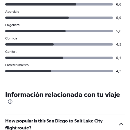
6,6
Abordaje
5,9
En general
5,6
Comida
4,5
Confort
5,4
Entretenimiento
4,3
Información relacionada con tu viaje
How popular is this San Diego to Salt Lake City
flight route?