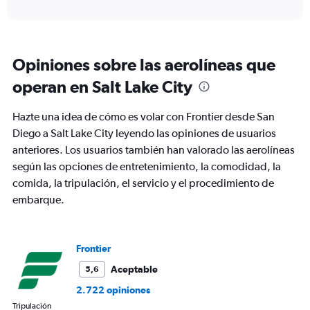
interactive
axis
chart
displaying
Todos
los
Opiniones sobre las aerolíneas que
horarios
son
operan en Salt Lake City
de
salida.
Hazte una idea de cómo es volar con Frontier desde San
Range:
7
Diego a Salt Lake City leyendo las opiniones de usuarios
categories.
anteriores. Los usuarios también han valorado las aerolíneas
The
según las opciones de entretenimiento, la comodidad, la
chart
comida, la tripulación, el servicio y el procedimiento de
has
1
embarque.
Y
axis
displaying
values.
Frontier
Range:
Aceptable
5,6
0
to
2.722 opiniones
1200.
Tripulación