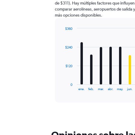
de $311). Hay múltiples factores que influyen
has
comparar aerolíneas, aeropuertos de salida y 
1
más opciones disponibles.
Y
axis
displaying
$360
values.
Bar
Chart
Range:
graphic.
chart
with
0
$240
12
to
bars.
600.
The
$120
chart
has
1
0
X
End
ene.
feb.
mar.
abr.
may.
jun.
of
axis
interactive
displaying
chart
categories.
Range:
12
categories.
The
Opiniones sobre la
chart