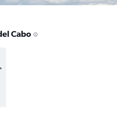
 del Cabo
a