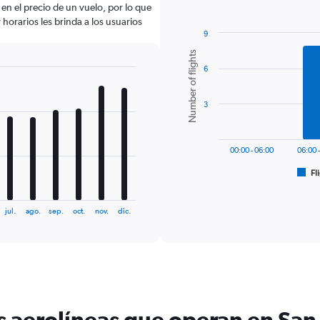
 en el precio de un vuelo, por lo que
horarios les brinda a los usuarios
9
Bar
Chart
Number of flights
graphic.
chart
6
with
6
bars.
3
The
chart
has
00:00 - 06:00
06:00 
1
Fl
X
End
of
axis
interactive
displaying
chart
jul.
ago.
sep.
oct.
nov.
dic.
categories.
Range:
6
categories.
The
chart
has
1
s aerolíneas que operan en San