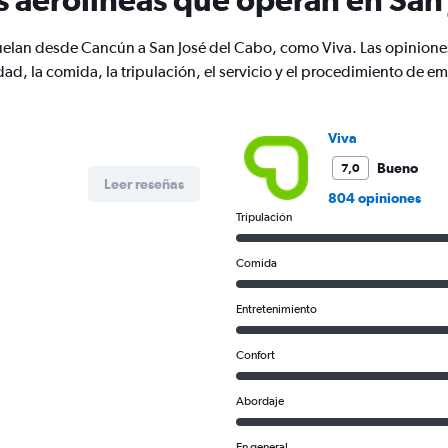
Y
axis
displaying
vuelan desde Cancún a San José del Cabo, como Viva. Las opinione
Number
d, la comida, la tripulación, el servicio y el procedimiento de e
of
flights.
Range:
Viva
0
to
Bueno
7,0
9.
Leer reseñas
804 opiniones
Tripulación
Comida
Entretenimiento
Confort
Abordaje
En general