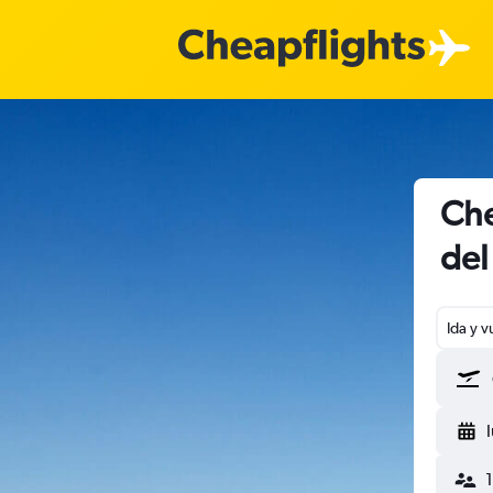
Che
del
Ida y v