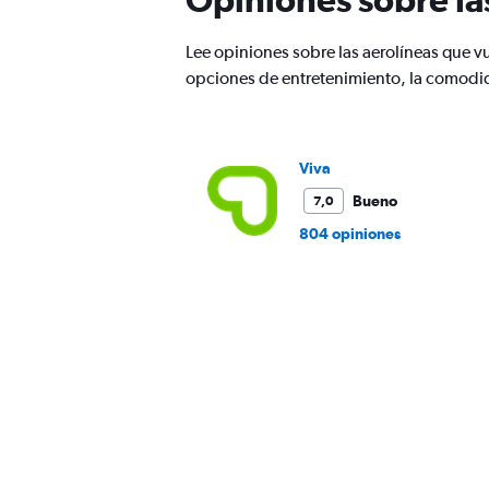
has
1
Lee opiniones sobre las aerolíneas que 
Y
opciones de entretenimiento, la comodida
axis
displaying
values.
Range:
0
Viva
to
Bueno
7,0
360.
804 opiniones