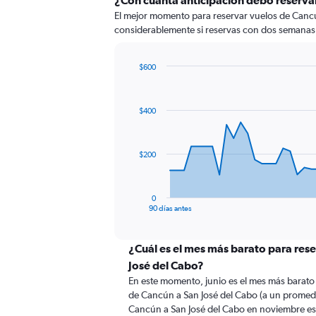
¿Con cuánta anticipación debo reservar
El mejor momento para reservar vuelos de Cancún
considerablemente si reservas con dos semanas 
$600
Chart
Chart
graphic.
with
91
$400
data
points.
The
$200
chart
has
1
0
X
End
90 días antes
of
axis
interactive
displaying
chart
categories.
¿Cuál es el mes más barato para res
Range:
José del Cabo?
91
En este momento, junio es el mes más barato
categories.
de Cancún a San José del Cabo (a un promedi
The
Cancún a San José del Cabo en noviembre e
chart