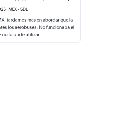
025
MEX
-
GDL
MX, tardamos mas en abordar que la
ntes los aerobuses. No funcionaba el
 no lo pude utilizar