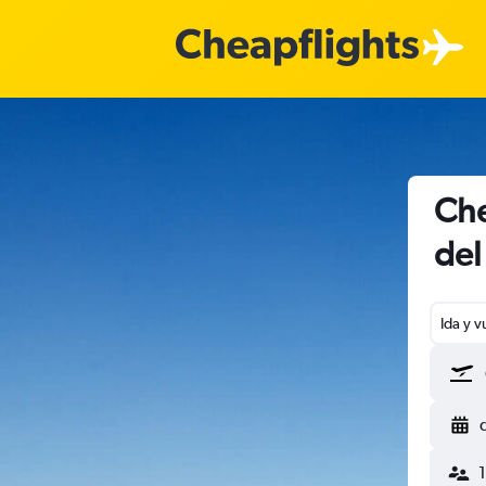
Che
del
Ida y v