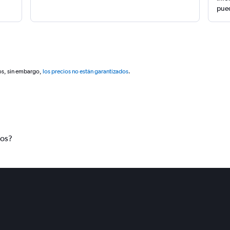
pued
os, sin embargo,
los precios no están garantizados
.
tos?