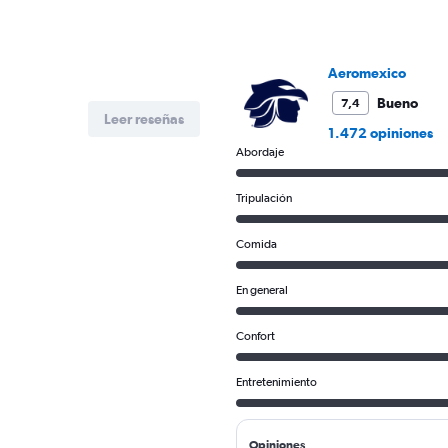
Aeromexico
Bueno
7,4
Leer reseñas
1.472 opiniones
Abordaje
Tripulación
Comida
En general
Confort
Entretenimiento
Opiniones