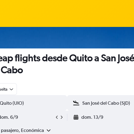
ap flights desde Quito a San Jos
 Cabo
uelta
dom. 6/9
dom. 13/9
1 pasajero, Económica