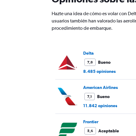
has
1
Hazte una idea de cómo es volar con Delt
Y
usuarios también han valorado las aerolín
axis
displaying
procedimiento de embarque.
values.
Range:
0
to
Delta
450.
Bueno
7,8
8.485 opiniones
American Airlines
Bueno
7,1
11.842 opiniones
Frontier
Aceptable
5,6