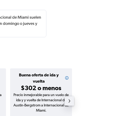
acional de Miami suelen
un domingo o jueves y
Buena oferta de ida y
Buena oferta de
$137 o m
vuelta
$302 o menos
a
Precio inmejorable para un vuelo de
Precio inmejorable para
ida y y vuelta de Internacional de
ida de Internacional 
Austin-Bergstrom a Internacional de
Bergstrom a Internacion
Miami.