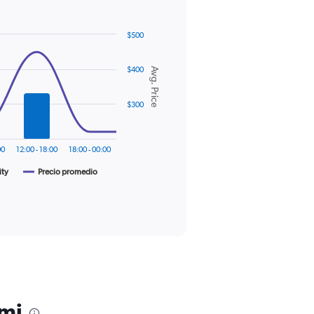
$500
$400
Avg. Price
$300
00
12:00 - 18:00
18:00 - 00:00
ity
Precio promedio
ami