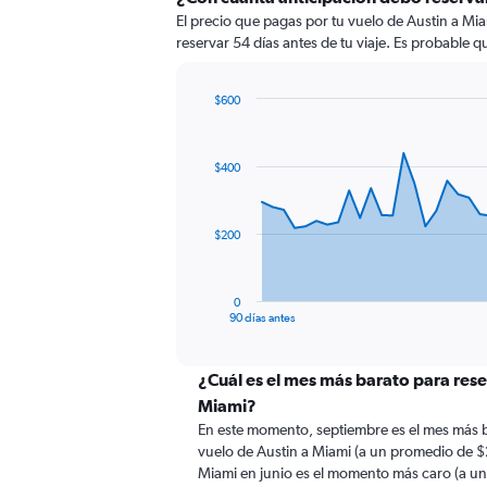
El precio que pagas por tu vuelo de Austin a Mia
reservar 54 días antes de tu viaje. Es probable q
$600
Chart
Chart
graphic.
with
91
$400
data
points.
The
$200
chart
has
1
0
X
End
90 días antes
of
axis
interactive
displaying
chart
categories.
¿Cuál es el mes más barato para rese
Range:
Miami?
91
En este momento, septiembre es el mes más b
categories.
vuelo de Austin a Miami (a un promedio de $
The
Miami en junio es el momento más caro (a u
chart