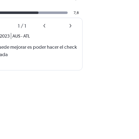
7,8
1
/
1
 2023
AUS
-
ATL
uede mejorar es poder hacer el check
zada