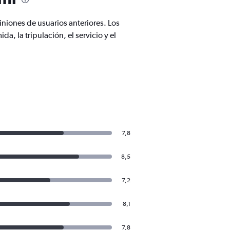
niones de usuarios anteriores. Los
, la tripulación, el servicio y el
7,8
8,5
7,2
8,1
7,8