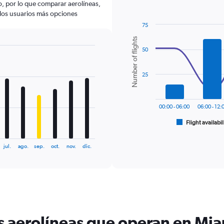
lo, por lo que comparar aerolíneas,
a los usuarios más opciones
75
Combination
Chart
Number of flights
graphic.
chart
50
with
2
data
series.
25
The
chart
00:00 - 06:00
06:00 - 12:
has
1
Flight availabil
End
of
X
interactive
axis
chart
jul.
ago.
sep.
oct.
nov.
dic.
displaying
categories.
Range:
6
categories.
The
chart
s aerolíneas que operan en Mi
has