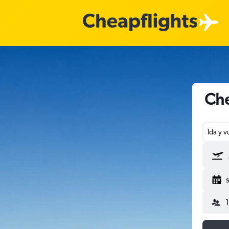
Che
Ida y v