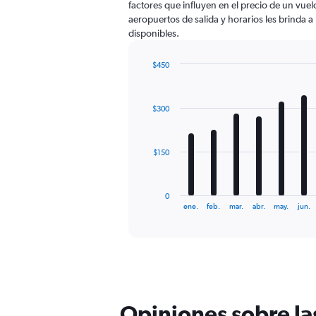
factores que influyen en el precio de un vue
has
aeropuertos de salida y horarios les brinda 
1
disponibles.
Y
axis
displaying
$450
values.
Bar
Chart
Range:
graphic.
chart
with
0
$300
12
to
bars.
600.
The
$150
chart
has
1
0
X
End
ene.
feb.
mar.
abr.
may.
jun.
of
axis
interactive
displaying
chart
categories.
Range:
12
categories.
The
Opiniones sobre la
chart