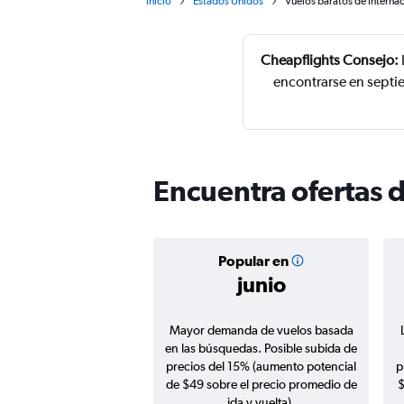
Inicio
Estados Unidos
Vuelos baratos de Interna
Cheapflights Consejo:
encontrarse en septi
Encuentra ofertas 
Popular en
junio
Mayor demanda de vuelos basada
en las búsquedas. Posible subida de
precios del 15% (aumento potencial
p
de $49 sobre el precio promedio de
$
ida y vuelta).