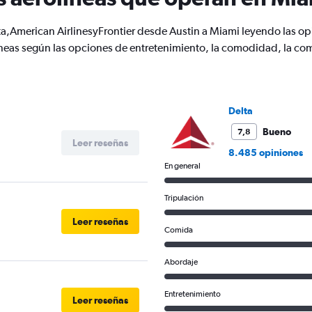
2
Y
a,American AirlinesyFrontier desde Austin a Miami leyendo las opi
axes
displaying
eas según las opciones de entretenimiento, la comodidad, la comida
Avg.
Price
and
Number
of
Delta
flights.
Bueno
7,8
Leer reseñas
8.485 opiniones
En general
Tripulación
Leer reseñas
Comida
Abordaje
Entretenimiento
Leer reseñas