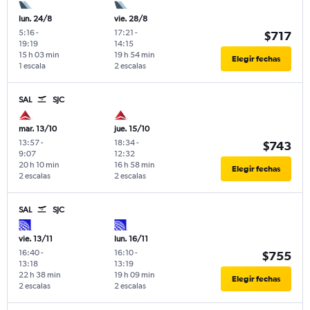
lun. 24/8
vie. 28/8
5:16
-
17:21
-
$717
19:19
14:15
15 h 03 min
19 h 54 min
Elegir fechas
1 escala
2 escalas
SAL
SJC
mar. 13/10
jue. 15/10
13:57
-
18:34
-
$743
9:07
12:32
20 h 10 min
16 h 58 min
Elegir fechas
2 escalas
2 escalas
SAL
SJC
vie. 13/11
lun. 16/11
16:40
-
16:10
-
$755
13:18
13:19
22 h 38 min
19 h 09 min
Elegir fechas
2 escalas
2 escalas