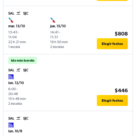
SAL
SJC
mar. 13/10
jue. 15/10
13:43
-
14:41
-
$808
11:04
11:31
22 h 21 min
19 h 50 min
Elegir fechas
1 escala
2 escalas
Ida más barata
SAL
SJC
lun. 12/10
6:00
-
$446
20:48
15 h 48 min
Elegir fechas
2 escalas
SAL
SJC
lun. 10/8