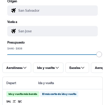
Origen
Vuela a
Presupuesto
$446 - $808
Aerolíneas
Ida y vuelta
Escalas
Aerop
Depart
Ida y vuelta
Ida y vuelta más barata
El más corto de ida y vuelta
SAL
SJC