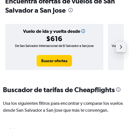
Encuentra ofertas de vuelos de San
Salvador a San Jose
Vuelo de ida y vuelta desde
$616
De San Salvador Internacional de El Salvador a San Jose
Vuelo de id
Buscar ofertas
Buscador de tarifas de Cheapflights
Usa los siguientes filtros para encontrar y comparar los vuelos
desde San Salvador a San Jose que más te convengan.