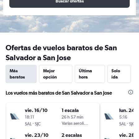
Buscar ofertas
Ofertas de vuelos baratos de San
Salvador a San Jose
Más
Mejor
Última
Solo
baratos
opción
hora
ida
Los vuelos más baratos de San Salvador a San Jose
vie. 16/10
1 escala
lun. 24/
18:11
26 h 57 min
5:16
-
Varias aerolíneas
-
SAL
SJC
SAL
SJC
vie. 23/10
2 escalas
vie. 28/