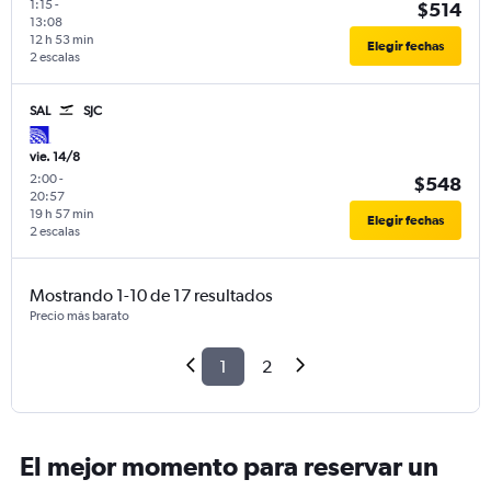
1:15
-
$514
13:08
12 h 53 min
Elegir fechas
2 escalas
SAL
SJC
vie. 14/8
2:00
-
$548
20:57
19 h 57 min
Elegir fechas
2 escalas
Mostrando 1-10 de 17 resultados
Precio más barato
1
2
El mejor momento para reservar un