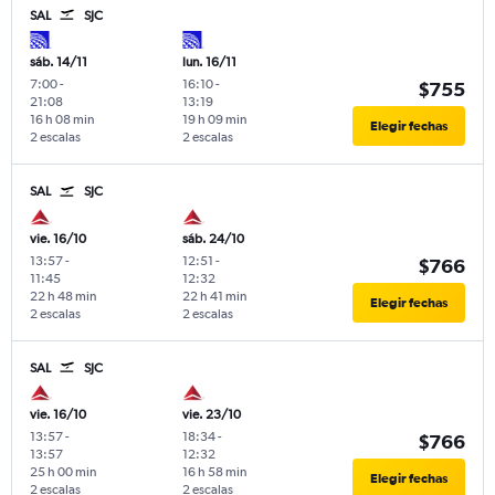
SAL
SJC
sáb. 14/11
lun. 16/11
7:00
-
16:10
-
$755
21:08
13:19
16 h 08 min
19 h 09 min
Elegir fechas
2 escalas
2 escalas
SAL
SJC
vie. 16/10
sáb. 24/10
13:57
-
12:51
-
$766
11:45
12:32
22 h 48 min
22 h 41 min
Elegir fechas
2 escalas
2 escalas
SAL
SJC
vie. 16/10
vie. 23/10
13:57
-
18:34
-
$766
13:57
12:32
25 h 00 min
16 h 58 min
Elegir fechas
2 escalas
2 escalas