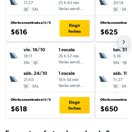
11:27
25 h 43 min
20:14
-
Varias aerolíneas
-
SJC
SAL
SJC
SAL
Oferta encontrada el 6/8
Oferta encontrada e
Elegir
$616
$625
fechas
vie. 16/10
1 escala
lun. 31/
18:11
26 h 57 min
5:16
-
Varias aerolíneas
-
SAL
SJC
SAL
SJC
sáb. 24/10
1 escala
sáb. 19/
21:03
18 h 54 min
11:27
-
Varias aerolíneas
-
SJC
SAL
SJC
SAL
Oferta encontrada el 6/8
Oferta encontrada e
Elegir
$618
$650
fechas