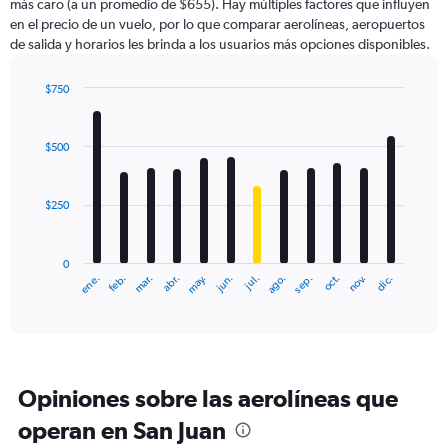
más caro (a un promedio de $655). Hay múltiples factores que influyen
en el precio de un vuelo, por lo que comparar aerolíneas, aeropuertos
de salida y horarios les brinda a los usuarios más opciones disponibles.
$750
Bar
Chart
graphic.
chart
with
$500
12
bars.
$250
The
chart
has
0
1
ene.
abr.
jul.
oct.
mar.
jun.
sep.
dic.
feb.
may.
ago.
nov.
X
End
of
axis
interactive
displaying
chart
categories.
Range:
12
Opiniones sobre las aerolíneas que
categories.
The
operan en San Juan
chart