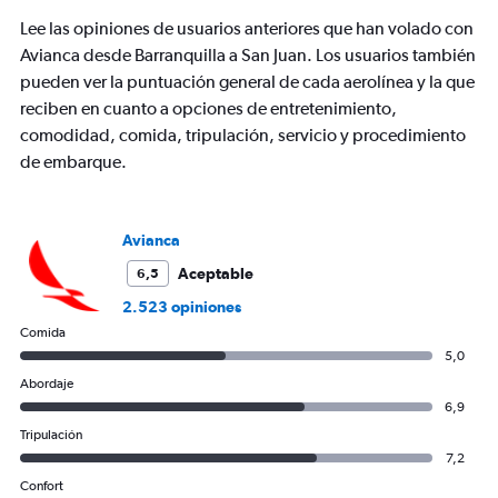
has
Lee las opiniones de usuarios anteriores que han volado con
1
Y
Avianca desde Barranquilla a San Juan. Los usuarios también
axis
pueden ver la puntuación general de cada aerolínea y la que
displaying
reciben en cuanto a opciones de entretenimiento,
values.
comodidad, comida, tripulación, servicio y procedimiento
Range:
0
de embarque.
to
750.
Avianca
Aceptable
6,5
2.523 opiniones
Comida
5,0
Abordaje
6,9
Tripulación
7,2
Confort