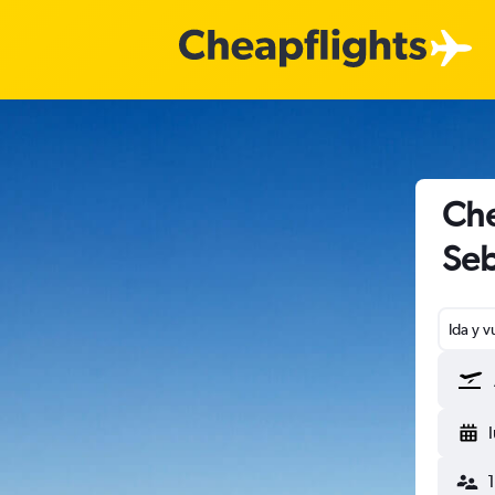
Che
Seb
Ida y v