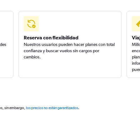
Reserva con flexibilidad
Via
edes
Nuestros usuarios pueden hacer planes con total
Mill
confianza y buscar vuelos sin cargos por
enco
cambios.
plan
info
pued
os, sin embargo,
los precios no están garantizados
.