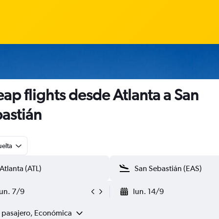
ap flights desde Atlanta a San
astián
uelta
lun. 7/9
lun. 14/9
1 pasajero, Económica