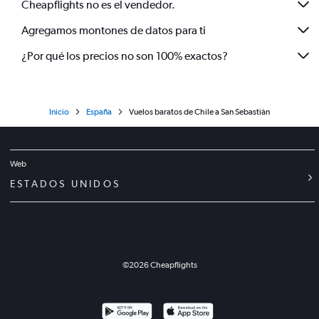
Cheapflights no es el vendedor.
Agregamos montones de datos para ti
¿Por qué los precios no son 100% exactos?
Inicio
España
Vuelos baratos de Chile a San Sebastián
Web
ESTADOS UNIDOS
©
2026
Cheapflights