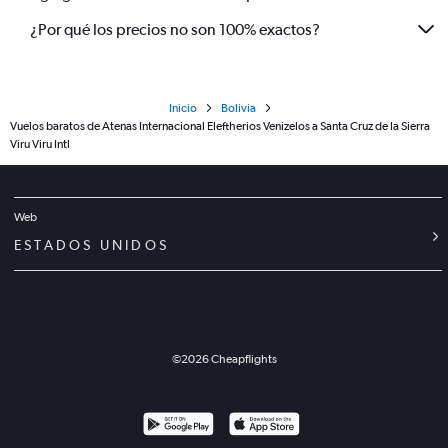
¿Por qué los precios no son 100% exactos?
Inicio
Bolivia
Vuelos baratos de Atenas Internacional Eleftherios Venizelos a Santa Cruz de la Sierra
Viru Viru Intl
Web
ESTADOS UNIDOS
©
2026
Cheapflights