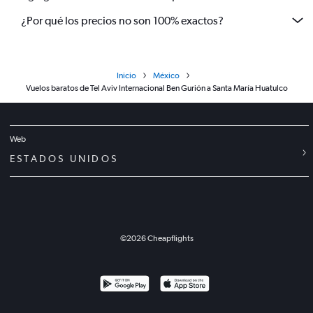
¿Por qué los precios no son 100% exactos?
Inicio
México
Vuelos baratos de Tel Aviv Internacional Ben Gurión a Santa María Huatulco
Web
ESTADOS UNIDOS
©
2026
Cheapflights