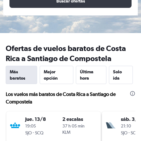
Buscar ofertas
Ofertas de vuelos baratos de Costa
Rica a Santiago de Compostela
Más
Mejor
Última
Solo
baratos
opción
hora
ida
Los vuelos más baratos de Costa Rica a Santiago de
Compostela
jue. 13/8
2 escalas
sáb. 3/1
19:05
37 h 05 min
21:10
-
KLM
-
SJO
SCQ
SJO
SCQ