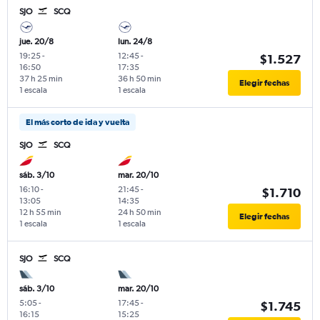
SJO
SCQ
jue. 20/8
lun. 24/8
19:25
-
12:45
-
$1.527
16:50
17:35
37 h 25 min
36 h 50 min
Elegir fechas
1 escala
1 escala
El más corto de ida y vuelta
SJO
SCQ
sáb. 3/10
mar. 20/10
16:10
-
21:45
-
$1.710
13:05
14:35
12 h 55 min
24 h 50 min
Elegir fechas
1 escala
1 escala
SJO
SCQ
sáb. 3/10
mar. 20/10
5:05
-
17:45
-
$1.745
16:15
15:25