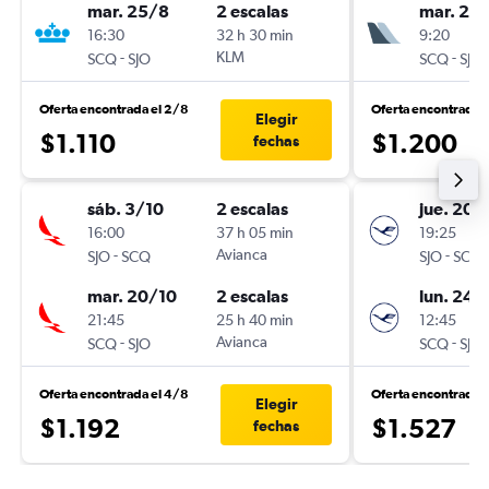
mar. 25/8
2 escalas
mar. 20
16:30
32 h 30 min
9:20
-
KLM
-
SCQ
SJO
SCQ
SJO
Oferta encontrada el 2/8
Oferta encontrada 
Elegir
$1.110
$1.200
fechas
sáb. 3/10
2 escalas
jue. 20/
16:00
37 h 05 min
19:25
-
Avianca
-
SJO
SCQ
SJO
SCQ
mar. 20/10
2 escalas
lun. 24/
21:45
25 h 40 min
12:45
-
Avianca
-
SCQ
SJO
SCQ
SJO
Oferta encontrada el 4/8
Oferta encontrada 
Elegir
$1.192
$1.527
fechas