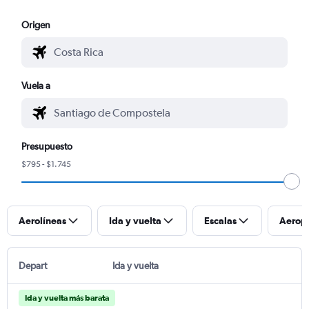
Origen
Vuela a
Presupuesto
$795 - $1.745
Aerolíneas
Ida y vuelta
Escalas
Aerop
Depart
Ida y vuelta
Ida y vuelta más barata