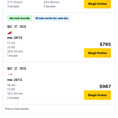
27 h 10 min
29 h 40 min
Elegir fechas
3 escalas
3 escalas
Ida más barata
El más corto de solo ida
SJO
SCQ
mar. 29/12
17:25
-
$795
21:00
20 h 35 min
Elegir fechas
1 escala
SJO
SCQ
mar. 29/12
18:40
-
$987
13:00
35 h 20 min
Elegir fechas
2 escalas
Precio más barato