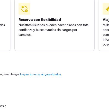
Reserva con flexibilidad
Via
edes
Nuestros usuarios pueden hacer planes con total
Mill
confianza y buscar vuelos sin cargos por
enco
cambios.
plan
info
pued
os, sin embargo,
los precios no están garantizados
.
tos?