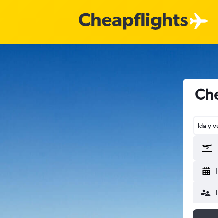
Che
Ida y v