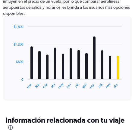
influyen en el precio de un vuelo, por lo que comparar aerolíneas,
aeropuertos de salida y horarios les brinda a los usuarios más opciones
disponibles.
$1.800
Bar
Chart
graphic.
chart
with
$1.200
12
bars.
$600
The
chart
has
0
1
ene.
feb.
mar.
abr.
may.
jun.
jul.
ago.
sep.
oct.
nov.
dic.
X
End
of
axis
interactive
displaying
chart
categories.
Range:
12
Información relacionada con tu viaje
categories.
The
chart