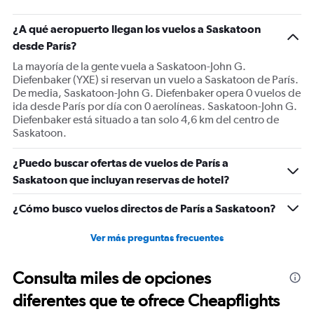
has
1
¿A qué aeropuerto llegan los vuelos a Saskatoon
Y
desde París?
axis
displaying
La mayoría de la gente vuela a Saskatoon-John G.
values.
Diefenbaker (YXE) si reservan un vuelo a Saskatoon de París.
Range:
De media, Saskatoon-John G. Diefenbaker opera 0 vuelos de
0
ida desde París por día con 0 aerolíneas. Saskatoon-John G.
to
Diefenbaker está situado a tan solo 4,6 km del centro de
1800.
Saskatoon.
¿Puedo buscar ofertas de vuelos de París a
Saskatoon que incluyan reservas de hotel?
¿Cómo busco vuelos directos de París a Saskatoon?
Ver más preguntas frecuentes
Consulta miles de opciones
diferentes que te ofrece Cheapflights