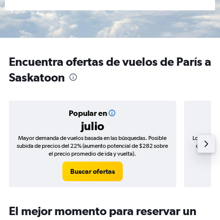
Encuentra ofertas de vuelos de París a
Saskatoon
Popular en
julio
Mayor demanda de vuelos basada en las búsquedas. Posible
Los precio
subida de precios del 22% (aumento potencial de $282 sobre
de precio
el precio promedio de ida y vuelta).
Buscar ofertas
El mejor momento para reservar un