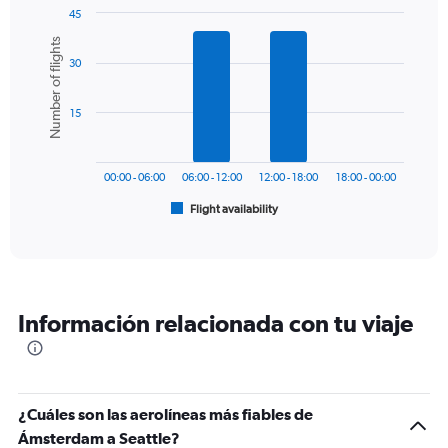
1
45
Y
Bar
Chart
Number of flights
graphic.
chart
axis
30
with
displaying
6
values.
bars.
Range:
15
0
The
to
chart
1800.
has
00:00 - 06:00
06:00 - 12:00
12:00 - 18:00
18:00 - 00:00
1
Flight availability
X
End
of
axis
interactive
displaying
chart
categories.
Range:
6
Información relacionada con tu viaje
categories.
The
chart
has
1
¿Cuáles son las aerolíneas más fiables de
Y
Ámsterdam a Seattle?
axis