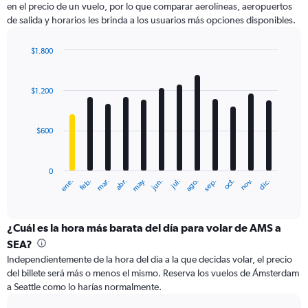
en el precio de un vuelo, por lo que comparar aerolíneas, aeropuertos
1
de salida y horarios les brinda a los usuarios más opciones disponibles.
Y
axis
displaying
$1.800
values.
Bar
Chart
Range:
graphic.
chart
with
0
$1.200
12
to
bars.
3600.
$600
The
chart
has
0
1
ene.
feb.
mar.
abr.
may.
jun.
jul.
ago.
sep.
oct.
nov.
dic.
X
End
of
axis
interactive
displaying
chart
categories.
¿Cuál es la hora más barata del día para volar de AMS a
Range:
SEA?
12
Independientemente de la hora del día a la que decidas volar, el precio
categories.
del billete será más o menos el mismo. Reserva los vuelos de Ámsterdam
The
a Seattle como lo harías normalmente.
chart
has