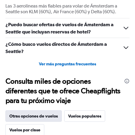
displaying
Las 3 aerolíneas más fiables para volar de Ámsterdam a
Number
Seattle son KLM (60%), Air France (60%) y Delta (60%).
of
flights.
¿Puedo buscar ofertas de vuelos de Ámsterdam a
Range:
Seattle que incluyan reservas de hotel?
0
to
45.
¿Cómo busco vuelos directos de Ámsterdam a
Seattle?
Ver más preguntas frecuentes
Consulta miles de opciones
diferentes que te ofrece Cheapflights
para tu próximo viaje
Otras opciones de vuelos
Vuelos populares
Vuelos por clase