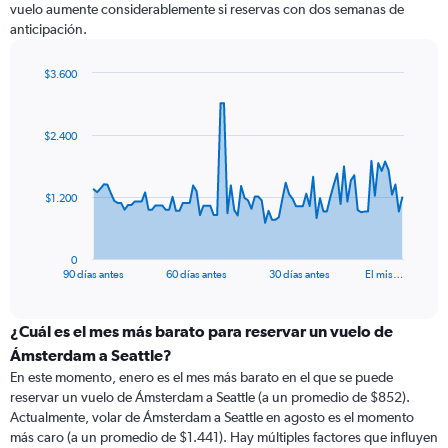
vuelo aumente considerablemente si reservas con dos semanas de
anticipación.
$3.600
Chart
Chart
graphic.
with
91
$2.400
data
points.
The
$1.200
chart
has
1
0
X
End
90 días antes
60 días antes
30 días antes
El mis…
of
axis
interactive
displaying
chart
categories.
¿Cuál es el mes más barato para reservar un vuelo de
Range:
Ámsterdam a Seattle?
91
En este momento, enero es el mes más barato en el que se puede
categories.
reservar un vuelo de Ámsterdam a Seattle (a un promedio de $852).
The
Actualmente, volar de Ámsterdam a Seattle en agosto es el momento
chart
más caro (a un promedio de $1.441). Hay múltiples factores que influyen
has