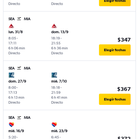
Elegir fechas
Directo
Directo
SEA
MIA
lun. 31/8
dom. 13/9
8:05
-
18:19
-
$347
17:11
21:55
6 h 06 min
6 h 36 min
Elegir fechas
Directo
Directo
SEA
MIA
dom. 27/9
mié. 7/10
8:00
-
18:18
-
$367
17:13
21:59
6 h 13 min
6 h 41 min
Elegir fechas
Directo
Directo
SEA
MIA
mié. 16/9
mié. 23/9
5:20
-
6:45
-
$372