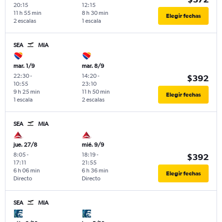
20:15
12:15
11 h 55 min
8 h 30 min
Elegir fechas
2 escalas
1 escala
SEA
MIA
mar. 1/9
mar. 8/9
22:30
-
14:20
-
$392
10:55
23:10
9 h 25 min
11 h 50 min
Elegir fechas
1 escala
2 escalas
SEA
MIA
jue. 27/8
mié. 9/9
8:05
-
18:19
-
$392
17:11
21:55
6 h 06 min
6 h 36 min
Elegir fechas
Directo
Directo
SEA
MIA