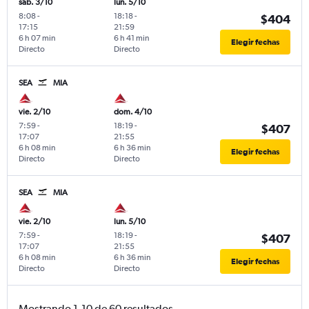
sáb. 3/10
lun. 5/10
8:08
-
18:18
-
$404
17:15
21:59
6 h 07 min
6 h 41 min
Elegir fechas
Directo
Directo
SEA
MIA
vie. 2/10
dom. 4/10
7:59
-
18:19
-
$407
17:07
21:55
6 h 08 min
6 h 36 min
Elegir fechas
Directo
Directo
SEA
MIA
vie. 2/10
lun. 5/10
7:59
-
18:19
-
$407
17:07
21:55
6 h 08 min
6 h 36 min
Elegir fechas
Directo
Directo
Mostrando 1-10 de 60 resultados