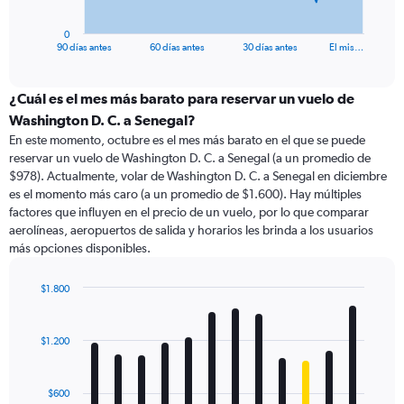
has
1
0
X
End
90 días antes
60 días antes
30 días antes
El mis…
of
axis
interactive
displaying
chart
categories.
¿Cuál es el mes más barato para reservar un vuelo de
Range:
Washington D. C. a Senegal?
91
En este momento, octubre es el mes más barato en el que se puede
categories.
reservar un vuelo de Washington D. C. a Senegal (a un promedio de
The
$978). Actualmente, volar de Washington D. C. a Senegal en diciembre
chart
es el momento más caro (a un promedio de $1.600). Hay múltiples
has
factores que influyen en el precio de un vuelo, por lo que comparar
1
aerolíneas, aeropuertos de salida y horarios les brinda a los usuarios
Y
más opciones disponibles.
axis
displaying
values.
$1.800
Range:
Bar
Chart
0
graphic.
chart
with
to
$1.200
12
4500.
bars.
$600
The