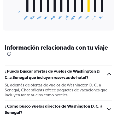
chart
has
0
1
ene.
feb.
mar.
abr.
may.
jun.
jul.
ago.
sep.
oct.
nov.
dic.
X
End
of
axis
interactive
displaying
chart
categories.
Range:
12
Información relacionada con tu viaje
categories.
The
chart
has
1
¿Puedo buscar ofertas de vuelos de Washington D.
Y
C. a Senegal que incluyan reservas de hotel?
axis
displaying
Sí, además de ofertas de vuelos de Washington D. C. a
values.
Senegal, Cheapflights ofrece paquetes de vacaciones que
Range:
incluyen tanto vuelos como hoteles.
0
to
¿Cómo busco vuelos directos de Washington D. C. a
1800.
Senegal?