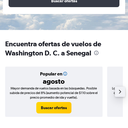
Buscar ofertas
Encuentra ofertas de vuelos de
Washington D. C. a Senegal
Popular en
agosto
Mayor demanda de vuelos basada en las búsquedas. Posible
Los precio
subida de precios del 8% (aumento potencial de $110 sobre el
de precios
precio promedio de ida y vuelta).
Buscar ofertas