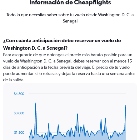
Información de Cheapflights
Todo lo que necesitas saber sobre tu vuelo desde Washington D. C. a
Senegal
¿Con cuánta anticipación debo reservar un vuelo de
Washington D. C. a Senegal?
Para asegurarte de que obtengas el precio más barato posible para un
vuelo de Washington D. C. a Senegal, debes reservar con al menos 15
días de anticipación a la fecha prevista del viaje. El precio de tu vuelo
puede aumentar si lo retrasas y dejas la reserva hasta una semana antes
de la salida.
$4.500
Chart
Chart
graphic.
with
91
$3.000
data
points.
The
$1.500
chart