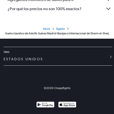
¿Por qué los precios no son 100% exactos?
Inicio
Egipto
Vuelos baratos de Adolfo Suárez Madrid-Barajas a Internacional de Sharm el-Sheij
Web
ESTADOS UNIDOS
©
2026
Cheapflights