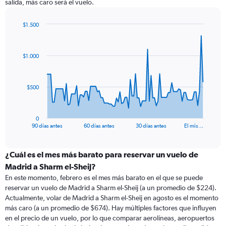
salida, más caro será el vuelo.
$1.500
Chart
Chart
graphic.
with
91
$1.000
data
points.
The
$500
chart
has
1
0
X
End
90 días antes
60 días antes
30 días antes
El mis…
of
axis
interactive
displaying
chart
categories.
¿Cuál es el mes más barato para reservar un vuelo de
Range:
Madrid a Sharm el-Sheij?
91
En este momento, febrero es el mes más barato en el que se puede
categories.
reservar un vuelo de Madrid a Sharm el-Sheij (a un promedio de $224).
The
Actualmente, volar de Madrid a Sharm el-Sheij en agosto es el momento
chart
más caro (a un promedio de $674). Hay múltiples factores que influyen
has
en el precio de un vuelo, por lo que comparar aerolíneas, aeropuertos
1