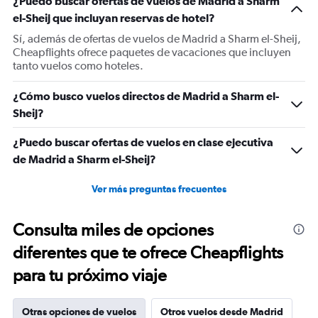
¿Puedo buscar ofertas de vuelos de Madrid a Sharm
Y
el-Sheij que incluyan reservas de hotel?
axis
displaying
Sí, además de ofertas de vuelos de Madrid a Sharm el-Sheij,
values.
Cheapflights ofrece paquetes de vacaciones que incluyen
Range:
tanto vuelos como hoteles.
0
to
¿Cómo busco vuelos directos de Madrid a Sharm el-
750.
Sheij?
¿Puedo buscar ofertas de vuelos en clase ejecutiva
de Madrid a Sharm el-Sheij?
Ver más preguntas frecuentes
Consulta miles de opciones
diferentes que te ofrece Cheapflights
para tu próximo viaje
Otras opciones de vuelos
Otros vuelos desde Madrid