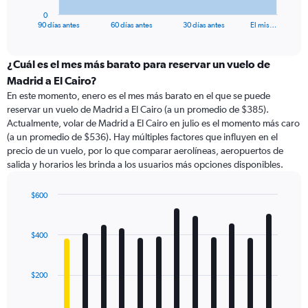
1
0
X
End
90 días antes
60 días antes
30 días antes
El mis…
of
axis
interactive
displaying
chart
categories.
¿Cuál es el mes más barato para reservar un vuelo de
Range:
Madrid a El Cairo?
91
En este momento, enero es el mes más barato en el que se puede
categories.
reservar un vuelo de Madrid a El Cairo (a un promedio de $385).
The
Actualmente, volar de Madrid a El Cairo en julio es el momento más caro
chart
(a un promedio de $536). Hay múltiples factores que influyen en el
has
precio de un vuelo, por lo que comparar aerolíneas, aeropuertos de
1
salida y horarios les brinda a los usuarios más opciones disponibles.
Y
axis
displaying
$600
values.
Bar
Chart
Range:
graphic.
chart
with
0
$400
12
to
bars.
900.
$200
The
chart
has