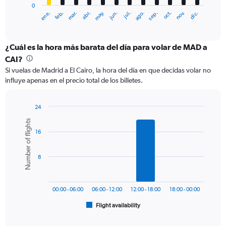
0
1
ene.
abr.
jul.
oct.
mar.
jun.
sep.
dic.
feb.
may.
ago.
nov.
X
End
of
axis
interactive
displaying
chart
categories.
¿Cuál es la hora más barata del día para volar de MAD a
Range:
CAI?
12
Si vuelas de Madrid a El Cairo, la hora del día en que decidas volar no
categories.
influye apenas en el precio total de los billetes.
The
chart
has
24
1
Bar
Chart
Number of flights
Y
graphic.
chart
axis
16
with
6
displaying
bars.
values.
8
Range:
The
0
chart
to
has
600.
00:00 - 06:00
06:00 - 12:00
12:00 - 18:00
18:00 - 00:00
1
Flight availability
X
End
of
axis
interactive
chart