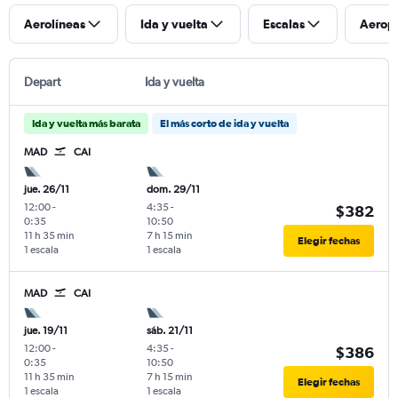
Aerolíneas
Ida y vuelta
Escalas
Aerop
Depart
Ida y vuelta
Ida y vuelta más barata
El más corto de ida y vuelta
MAD
CAI
jue. 26/11
dom. 29/11
12:00
-
4:35
-
$382
0:35
10:50
11 h 35 min
7 h 15 min
Elegir fechas
1 escala
1 escala
MAD
CAI
jue. 19/11
sáb. 21/11
12:00
-
4:35
-
$386
0:35
10:50
11 h 35 min
7 h 15 min
Elegir fechas
1 escala
1 escala