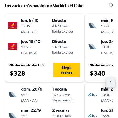
Los vuelos más baratos de Madrid a El Cairo
lun. 5/10
Directo
mié. 16/
16:35
4 h 50 min
9:00
-
Iberia Express
-
MAD
CAI
MAD
CAI
jue. 15/10
Directo
jue. 24/
23:25
5 h 00 min
19:40
-
Iberia Express
-
CAI
MAD
CAI
MAD
Oferta encontrada el 3/8
Oferta encontrada 
Elegir
$328
$340
fechas
dom. 20/9
1 escala
mié. 23
9:55
16 h 25 min
13:30
-
Varias aerolíneas
-
MAD
CAI
MAD
CAI
mar. 22/9
2 escalas
lun. 28/
2:55
23 h 05 min
15:20