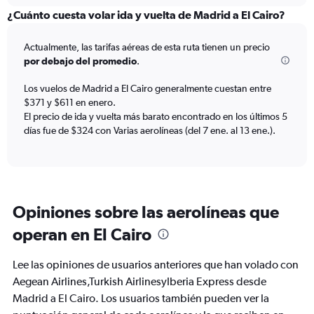
displaying
categories.
¿Cuánto cuesta volar ida y vuelta de Madrid a El Cairo?
Range:
6
Actualmente, las tarifas aéreas de esta ruta tienen un precio
categories.
por debajo del promedio
.
The
chart
Los vuelos de Madrid a El Cairo generalmente cuestan entre
has
$371 y $611 en enero.
1
El precio de ida y vuelta más barato encontrado en los últimos 5
Y
días fue de $324 con Varias aerolíneas (del 7 ene. al 13 ene.).
axis
displaying
Number
of
flights.
Range:
Opiniones sobre las aerolíneas que
0
to
operan en El Cairo
24.
Lee las opiniones de usuarios anteriores que han volado con
Aegean Airlines,Turkish AirlinesyIberia Express desde
Madrid a El Cairo. Los usuarios también pueden ver la