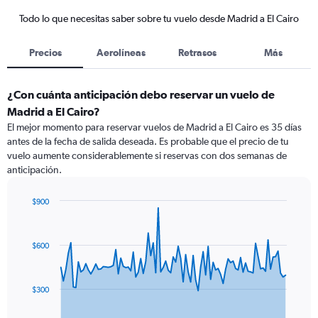
Todo lo que necesitas saber sobre tu vuelo desde Madrid a El Cairo
Precios
Aerolíneas
Retrasos
Más
¿Con cuánta anticipación debo reservar un vuelo de
Madrid a El Cairo?
El mejor momento para reservar vuelos de Madrid a El Cairo es 35 días
antes de la fecha de salida deseada. Es probable que el precio de tu
vuelo aumente considerablemente si reservas con dos semanas de
anticipación.
$900
Chart
Chart
graphic.
with
91
$600
data
points.
The
$300
chart
has