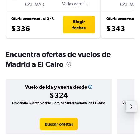
-
Varias aerolíneas
-
CAI
MAD
CAI
MAD
Oferta encontrada el 2/8
Oferta encontrada 
Elegir
$336
$343
fechas
Encuentra ofertas de vuelos de
Madrid a El Cairo
Vuelo de ida y vuelta desde
$324
De Adolfo Suárez Madrid-Barajas a Internacional de El Cairo
Vuelo de i
Buscar ofertas