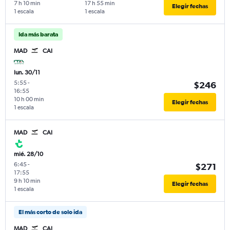
7 h 10 min
17 h 55 min
Elegir fechas
1 escala
1 escala
Ida más barata
MAD
CAI
lun. 30/11
5:55
-
$246
16:55
10 h 00 min
Elegir fechas
1 escala
MAD
CAI
mié. 28/10
6:45
-
$271
17:55
9 h 10 min
Elegir fechas
1 escala
El más corto de solo ida
MAD
CAI