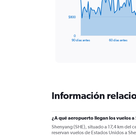
points.
The
$800
chart
has
1
0
X
End
90 días antes
60 días antes
of
axis
interactive
displaying
chart
categories.
Range:
91
categories.
The
chart
has
Información relacio
1
Y
axis
displaying
¿A qué aeropuerto llegan los vuelos 
values.
Range:
Shenyang (SHE), situado a 17,4 km del ce
0
reservan vuelos de Estados Unidos a Sh