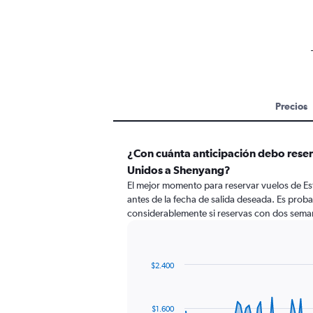
Precios
¿Con cuánta anticipación debo reser
Unidos a Shenyang?
El mejor momento para reservar vuelos de E
antes de la fecha de salida deseada. Es prob
considerablemente si reservas con dos seman
$2.400
Chart
Chart
graphic.
with
91
$1.600
data