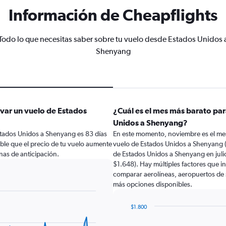
Información de Cheapflights
Todo lo que necesitas saber sobre tu vuelo desde Estados Unidos 
Shenyang
var un vuelo de Estados
¿Cuál es el mes más barato par
Unidos a Shenyang?
stados Unidos a Shenyang es 83 días
En este momento, noviembre es el mes
able que el precio de tu vuelo aumente
vuelo de Estados Unidos a Shenyang 
as de anticipación.
de Estados Unidos a Shenyang en jul
$1.648). Hay múltiples factores que in
comparar aerolíneas, aeropuertos de sa
más opciones disponibles.
$1.800
Bar
Chart
graphic.
chart