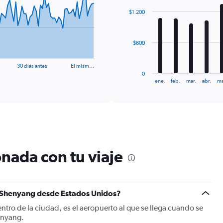
with
$1.200
12
bars.
The
$600
chart
has
30 días antes
El mism…
1
0
X
End
ene.
feb.
mar.
abr.
ma
of
axis
interactive
displaying
chart
categories.
Range:
12
categories.
The
nada con tu viaje
chart
has
1
Y
a Shenyang desde Estados Unidos?
axis
displaying
ntro de la ciudad, es el aeropuerto al que se llega cuando se
values.
enyang.
Range: