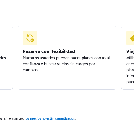
Reserva con flexibilidad
Via
edes
Nuestros usuarios pueden hacer planes con total
Mill
confianza y buscar vuelos sin cargos por
enco
cambios.
plan
info
pued
os, sin embargo,
los precios no están garantizados
.