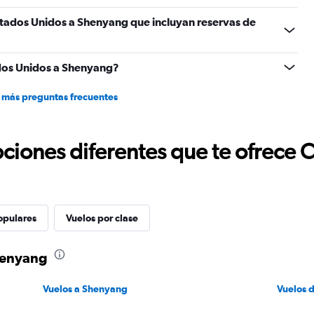
0
stados Unidos a Shenyang que incluyan reservas de
to
1800.
dos Unidos a Shenyang?
 más preguntas frecuentes
ciones diferentes que te ofrece 
opulares
Vuelos por clase
henyang
Vuelos a Shenyang
Vuelos 