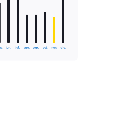
y.
jun.
jul.
ago.
sep.
oct.
nov.
dic.