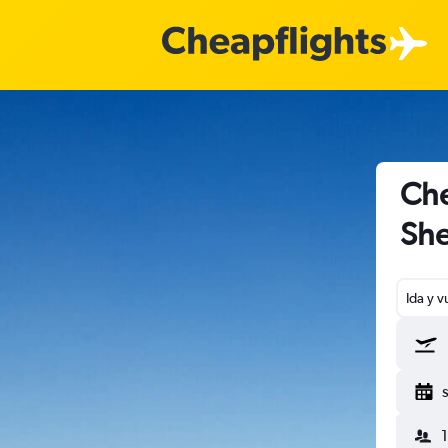
Che
Sh
Ida y v