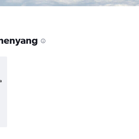
 Shenyang
a