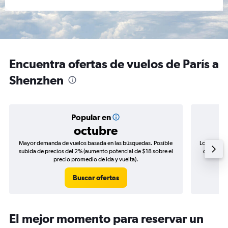
Encuentra ofertas de vuelos de París a
Shenzhen
Popular en
octubre
Mayor demanda de vuelos basada en las búsquedas. Posible
Los precio
subida de precios del 2% (aumento potencial de $18 sobre el
de precio
precio promedio de ida y vuelta).
Buscar ofertas
El mejor momento para reservar un