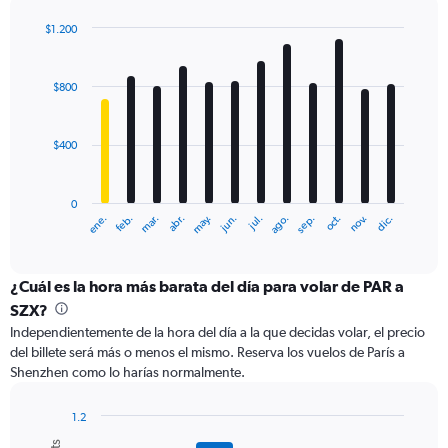
axis
displaying
$1.200
values.
Bar
Chart
Range:
graphic.
chart
with
0
$800
12
to
bars.
2400.
$400
The
chart
has
0
1
ene.
feb.
mar.
abr.
may.
jun.
jul.
ago.
sep.
oct.
nov.
dic.
X
End
of
axis
interactive
displaying
chart
categories.
¿Cuál es la hora más barata del día para volar de PAR a
Range:
SZX?
12
Independientemente de la hora del día a la que decidas volar, el precio
categories.
del billete será más o menos el mismo. Reserva los vuelos de París a
The
Shenzhen como lo harías normalmente.
chart
has
1
1.2
Y
Bar
Chart