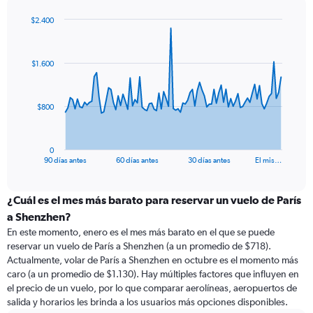
$2.400
Chart
Chart
graphic.
with
91
$1.600
data
points.
The
$800
chart
has
1
0
X
End
90 días antes
60 días antes
30 días antes
El mis…
of
axis
interactive
displaying
chart
categories.
¿Cuál es el mes más barato para reservar un vuelo de París
Range:
a Shenzhen?
91
En este momento, enero es el mes más barato en el que se puede
categories.
reservar un vuelo de París a Shenzhen (a un promedio de $718).
The
Actualmente, volar de París a Shenzhen en octubre es el momento más
chart
caro (a un promedio de $1.130). Hay múltiples factores que influyen en
has
el precio de un vuelo, por lo que comparar aerolíneas, aeropuertos de
1
salida y horarios les brinda a los usuarios más opciones disponibles.
Y