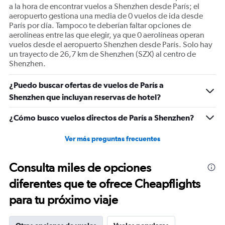
of
a la hora de encontrar vuelos a Shenzhen desde París; el
flights.
aeropuerto gestiona una media de 0 vuelos de ida desde
Range:
París por día. Tampoco te deberían faltar opciones de
0
aerolíneas entre las que elegir, ya que 0 aerolíneas operan
to
vuelos desde el aeropuerto Shenzhen desde París. Solo hay
1.2.
un trayecto de 26,7 km de Shenzhen (SZX) al centro de
Shenzhen.
¿Puedo buscar ofertas de vuelos de París a
Shenzhen que incluyan reservas de hotel?
¿Cómo busco vuelos directos de París a Shenzhen?
Ver más preguntas frecuentes
Consulta miles de opciones
diferentes que te ofrece Cheapflights
para tu próximo viaje