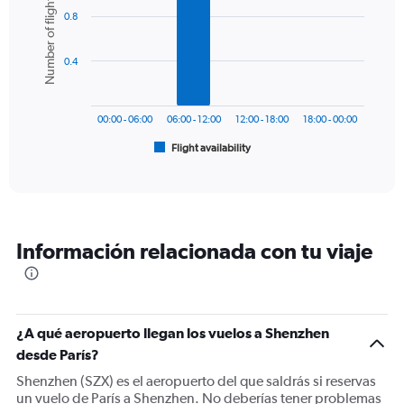
Number of flights
graphic.
chart
axis
0.8
with
displaying
6
values.
bars.
Range:
0.4
0
The
to
chart
1200.
has
00:00 - 06:00
06:00 - 12:00
12:00 - 18:00
18:00 - 00:00
1
Flight availability
X
End
of
axis
interactive
displaying
chart
categories.
Range:
6
Información relacionada con tu viaje
categories.
The
chart
has
1
¿A qué aeropuerto llegan los vuelos a Shenzhen
Y
desde París?
axis
displaying
Shenzhen (SZX) es el aeropuerto del que saldrás si reservas
Number
un vuelo de París a Shenzhen. No deberías tener problemas