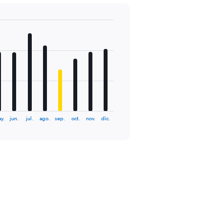
y.
jun.
jul.
ago.
sep.
oct.
nov.
dic.