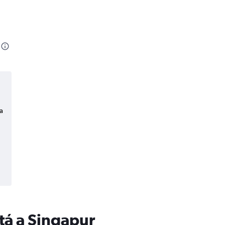
a
tá a Singapur