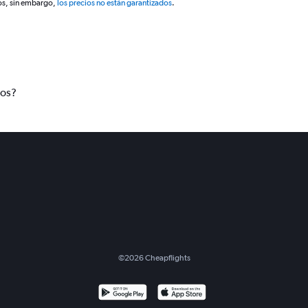
os, sin embargo,
los precios no están garantizados
.
tos?
©
2026
Cheapflights