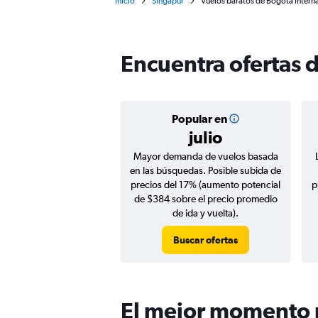
Inicio
Singapur
Vuelos baratos de Bogotá Interna
Encuentra ofertas 
Popular en
julio
Mayor demanda de vuelos basada
en las búsquedas. Posible subida de
precios del 17% (aumento potencial
p
de $384 sobre el precio promedio
de ida y vuelta).
Buscar ofertas
El mejor momento p