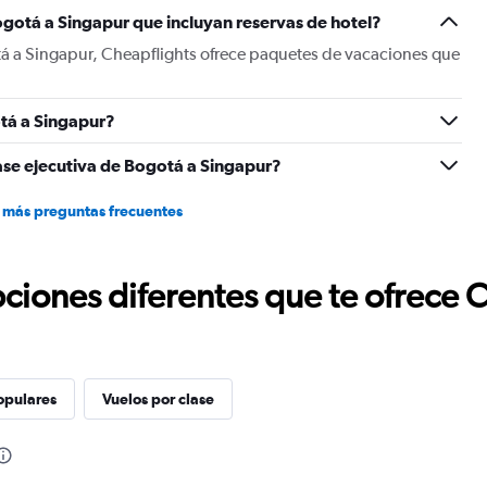
Y
gotá a Singapur que incluyan reservas de hotel?
axis
displaying
tá a Singapur, Cheapflights ofrece paquetes de vacaciones que
values.
Range:
0
tá a Singapur?
to
3000.
ase ejecutiva de Bogotá a Singapur?
 más preguntas frecuentes
ciones diferentes que te ofrece 
opulares
Vuelos por clase