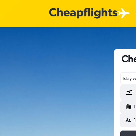
Che
Ida y v