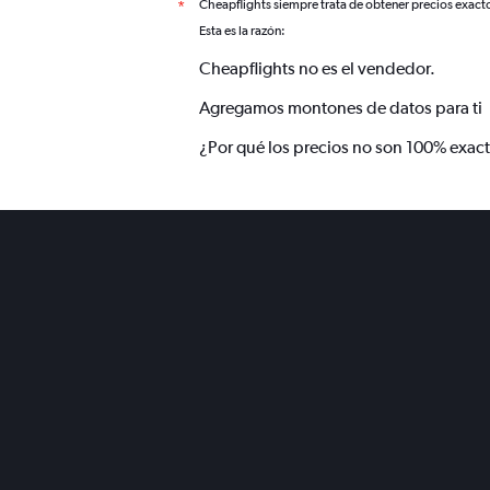
Cheapflights siempre trata de obtener precios exact
*
Esta es la razón:
Cheapflights no es el vendedor.
Agregamos montones de datos para ti
¿Por qué los precios no son 100% exac