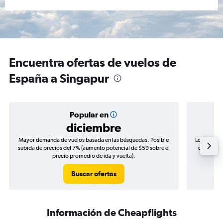
Encuentra ofertas de vuelos de
España a Singapur
Popular en
diciembre
Mayor demanda de vuelos basada en las búsquedas. Posible
Los precio
subida de precios del 7% (aumento potencial de $59 sobre el
de precios
precio promedio de ida y vuelta).
Buscar ofertas
Información de Cheapflights