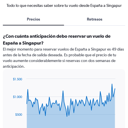
Todo lo que necesitas saber sobre tu vuelo desde España a Singapur
Precios
Retrasos
¿Con cuánta anticipación debo reservar un vuelo de
España a Singapur?
El mejor momento para reservar vuelos de España a Singapur es 49 días
antes de la fecha de salida deseada. Es probable que el precio de tu
vuelo aumente considerablemente si reservas con dos semanas de
anticipación.
$1.500
Chart
Chart
graphic.
with
91
$1.000
data
points.
The
$500
chart
has