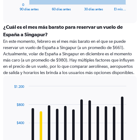
1
0
X
End
90 días antes
60 días antes
30 días antes
El mis…
of
axis
interactive
displaying
chart
categories.
¿Cuál es el mes más barato para reservar un vuelo de
Range:
España a Singapur?
91
En este momento, febrero es el mes más barato en el que se puede
categories.
reservar un vuelo de España a Singapur (a un promedio de $661).
The
Actualmente, volar de España a Singapur en diciembre es el momento
chart
más caro (a un promedio de $980). Hay múltiples factores que influyen
has
en el precio de un vuelo, por lo que comparar aerolíneas, aeropuertos
1
de salida y horarios les brinda a los usuarios más opciones disponibles.
Y
axis
displaying
$1.200
values.
Bar
Chart
Range:
graphic.
chart
with
0
$800
12
to
bars.
1500.
$400
The
chart
has