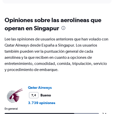
displaying
chart
categories.
Range:
6
Opiniones sobre las aerolíneas que
categories.
The
operan en Singapur
chart
has
Lee las opiniones de usuarios anteriores que han volado con
1
Y
Qatar Airways desde España a Singapur. Los usuarios
axis
también pueden ver la puntuación general de cada
displaying
aerolínea y la que reciben en cuanto a opciones de
Number
entretenimiento, comodidad, comida, tripulación, servicio
of
flights.
y procedimiento de embarque.
Range:
0
to
Qatar Airways
15.
Bueno
7,4
3.739 opiniones
En general