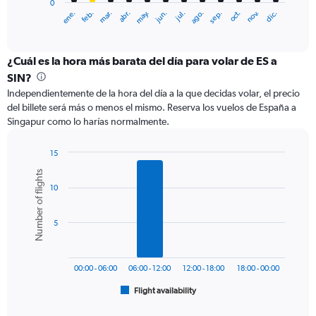
0
1
ene.
feb.
mar.
abr.
may.
jun.
jul.
ago.
sep.
oct.
nov.
dic.
X
End
of
axis
interactive
displaying
chart
categories.
¿Cuál es la hora más barata del día para volar de ES a
Range:
SIN?
12
Independientemente de la hora del día a la que decidas volar, el precio
categories.
del billete será más o menos el mismo. Reserva los vuelos de España a
The
Singapur como lo harías normalmente.
chart
has
1
15
Y
Bar
Chart
Number of flights
graphic.
chart
axis
10
with
displaying
6
values.
bars.
Range:
5
0
The
to
chart
1200.
has
00:00 - 06:00
06:00 - 12:00
12:00 - 18:00
18:00 - 00:00
1
Flight availability
X
End
of
axis
interactive