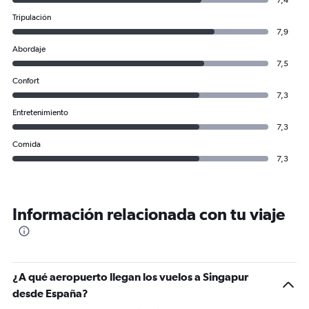
7,4
Tripulación
7,9
Abordaje
7,5
Confort
7,3
Entretenimiento
7,3
Comida
7,3
Información relacionada con tu viaje
¿A qué aeropuerto llegan los vuelos a Singapur
desde España?