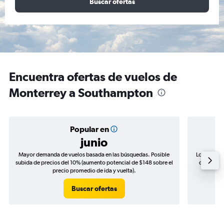
Buscar ofertas
Encuentra ofertas de vuelos de
Monterrey a Southampton
Popular en
junio
Mayor demanda de vuelos basada en las búsquedas. Posible
Los precio
subida de precios del 10% (aumento potencial de $148 sobre el
de precios
precio promedio de ida y vuelta).
Buscar ofertas