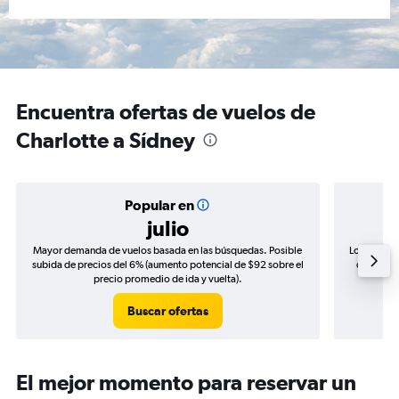
Encuentra ofertas de vuelos de
Charlotte a Sídney
Popular en
julio
Mayor demanda de vuelos basada en las búsquedas. Posible
Los precio
subida de precios del 6% (aumento potencial de $92 sobre el
de precio
precio promedio de ida y vuelta).
Buscar ofertas
El mejor momento para reservar un