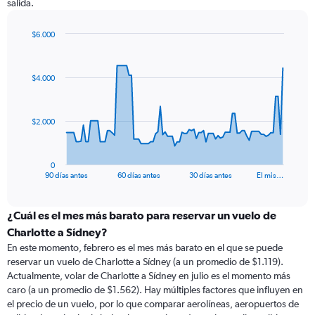
salida.
$6.000
Chart
Chart
graphic.
with
91
$4.000
data
points.
The
$2.000
chart
has
1
0
X
End
90 días antes
60 días antes
30 días antes
El mis…
of
axis
interactive
displaying
chart
categories.
¿Cuál es el mes más barato para reservar un vuelo de
Range:
Charlotte a Sídney?
91
En este momento, febrero es el mes más barato en el que se puede
categories.
reservar un vuelo de Charlotte a Sídney (a un promedio de $1.119).
The
Actualmente, volar de Charlotte a Sídney en julio es el momento más
chart
caro (a un promedio de $1.562). Hay múltiples factores que influyen en
has
el precio de un vuelo, por lo que comparar aerolíneas, aeropuertos de
1