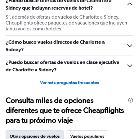
¿Puedo buscar ofertas de vuelos de Charlotte a
Y
Sídney que incluyan reservas de hotel?
axis
displaying
Sí, además de ofertas de vuelos de Charlotte a Sídney,
values.
Cheapflights ofrece paquetes de vacaciones que incluyen
Range:
tanto vuelos como hoteles.
0
to
¿Cómo busco vuelos directos de Charlotte a
1800.
Sídney?
¿Puedo buscar ofertas de vuelos en clase ejecutiva
de Charlotte a Sídney?
Ver más preguntas frecuentes
Consulta miles de opciones
diferentes que te ofrece Cheapflights
para tu próximo viaje
Otras opciones de vuelos
Vuelos populares