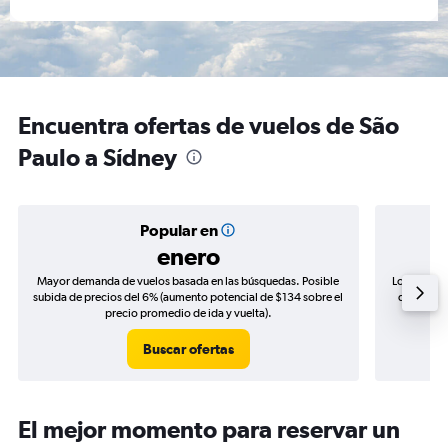
Encuentra ofertas de vuelos de São
Paulo a Sídney
Popular en
enero
Mayor demanda de vuelos basada en las búsquedas. Posible
Los precio
subida de precios del 6% (aumento potencial de $134 sobre el
de precios
precio promedio de ida y vuelta).
Buscar ofertas
El mejor momento para reservar un