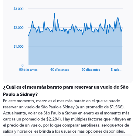
$3.000
Chart
Chart
graphic.
with
91
$2.000
data
points.
The
$1.000
chart
has
1
0
X
End
90 días antes
60 días antes
30 días antes
El mis…
of
axis
interactive
displaying
chart
categories.
¿Cuál es el mes más barato para reservar un vuelo de São
Range:
Paulo a Sídney?
91
En este momento, marzo es el mes más barato en el que se puede
categories.
reservar un vuelo de São Paulo a Sídney (a un promedio de $1.566).
The
Actualmente, volar de São Paulo a Sídney en enero es el momento más
chart
caro (a un promedio de $2.284). Hay múltiples factores que influyen en
has
el precio de un vuelo, por lo que comparar aerolíneas, aeropuertos de
1
salida y horarios les brinda a los usuarios más opciones disponibles.
Y