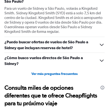
São Paulo?
axis
displaying
Para un vuelo de Sídney a São Paulo, volarás a Kingsford
values.
Smith. Sídney Kingsford Smith (SYD) está a solo 7,5 km del
Range:
centro de la ciudad. Kingsford Smith es el único aeropuerto
0
de Sídney y opera 0 vuelos de ida desde São Paulo por día.
to
0 aerolíneas operan vuelos desde São Paulo a Sídney
2400.
Kingsford Smith de forma regular.
¿Puedo buscar ofertas de vuelos de São Paulo a
Sídney que incluyan reservas de hotel?
¿Cómo busco vuelos directos de São Paulo a
Sídney?
Ver más preguntas frecuentes
Consulta miles de opciones
diferentes que te ofrece Cheapflights
para tu próximo viaje