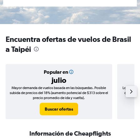
Encuentra ofertas de vuelos de Brasil
a Taipéi
Popular en
julio
Mayor demanda de vuelos basada en las búsquedas. Posible
Los precio
subida de precios del 18% (aumento potencial de $313 sobre el
de precios
precio promedio de ida y vuelta).
Buscar ofertas
Información de Cheapflights