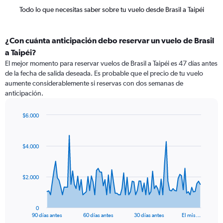
Todo lo que necesitas saber sobre tu vuelo desde Brasil a Taipéi
¿Con cuánta anticipación debo reservar un vuelo de Brasil
a Taipéi?
El mejor momento para reservar vuelos de Brasil a Taipéi es 47 días antes
de la fecha de salida deseada. Es probable que el precio de tu vuelo
aumente considerablemente si reservas con dos semanas de
anticipación.
$6.000
Chart
Chart
graphic.
with
91
$4.000
data
points.
The
$2.000
chart
has
1
0
X
End
90 días antes
60 días antes
30 días antes
El mis…
of