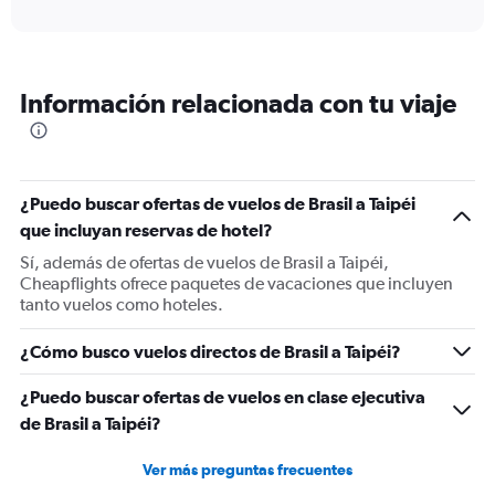
axis
interactive
displaying
chart
categories.
Range:
12
Información relacionada con tu viaje
categories.
The
chart
has
1
¿Puedo buscar ofertas de vuelos de Brasil a Taipéi
Y
que incluyan reservas de hotel?
axis
displaying
Sí, además de ofertas de vuelos de Brasil a Taipéi,
values.
Cheapflights ofrece paquetes de vacaciones que incluyen
Range:
tanto vuelos como hoteles.
0
to
¿Cómo busco vuelos directos de Brasil a Taipéi?
2400.
¿Puedo buscar ofertas de vuelos en clase ejecutiva
de Brasil a Taipéi?
Ver más preguntas frecuentes