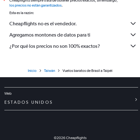
Cheapflights siempre trata de obtener precios exactos, sin embargo,
*
los precios no están garantizados
.
Esta es la razón:
Cheapflights no es el vendedor.
Agregamos montones de datos para ti
¿Por qué los precios no son 100% exactos?
Inicio
Taiwán
Vuelos baratos de Brasil a Taipéi
Web
ESTADOS UNIDOS
©
2026
Cheapflights