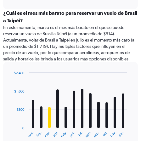
axis
interactive
displaying
chart
categories.
¿Cuál es el mes más barato para reservar un vuelo de Brasil
Range:
a Taipéi?
91
En este momento, marzo es el mes más barato en el que se puede
categories.
reservar un vuelo de Brasil a Taipéi (a un promedio de $914).
The
Actualmente, volar de Brasil a Taipéi en julio es el momento más caro (a
chart
un promedio de $1.719). Hay múltiples factores que influyen en el
has
precio de un vuelo, por lo que comparar aerolíneas, aeropuertos de
1
salida y horarios les brinda a los usuarios más opciones disponibles.
Y
axis
displaying
$2.400
values.
Bar
Chart
Range:
graphic.
chart
with
0
$1.600
12
to
bars.
6000.
$800
The
chart
has
0
1
ene.
feb.
mar.
abr.
may.
jun.
jul.
ago.
sep.
oct.
nov.
dic.
X
End
of