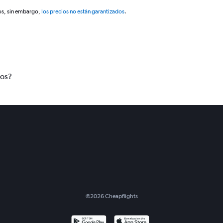
os, sin embargo,
los precios no están garantizados
.
tos?
©
2026
Cheapflights