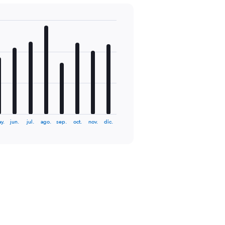
y.
jun.
jul.
ago.
sep.
oct.
nov.
dic.