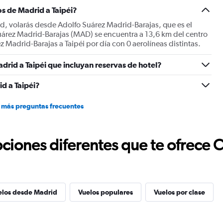
Y
s de Madrid a Taipéi?
axis
displaying
id, volarás desde Adolfo Suárez Madrid-Barajas, que es el
values.
uárez Madrid-Barajas (MAD) se encuentra a 13,6 km del centro
Range:
 Madrid-Barajas a Taipéi por día con 0 aerolíneas distintas.
0
to
drid a Taipéi que incluyan reservas de hotel?
1200.
d a Taipéi?
 más preguntas frecuentes
ciones diferentes que te ofrece 
elos desde Madrid
Vuelos populares
Vuelos por clase