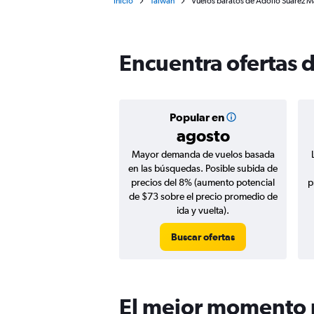
Inicio
Taiwán
Vuelos baratos de Adolfo Suárez Ma
Encuentra ofertas d
Popular en
agosto
Mayor demanda de vuelos basada
en las búsquedas. Posible subida de
precios del 8% (aumento potencial
p
de $73 sobre el precio promedio de
ida y vuelta).
Buscar ofertas
El mejor momento p