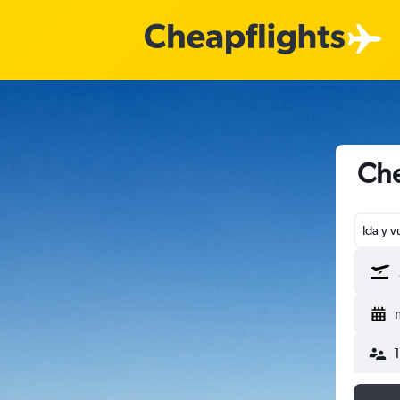
Che
Ida y v