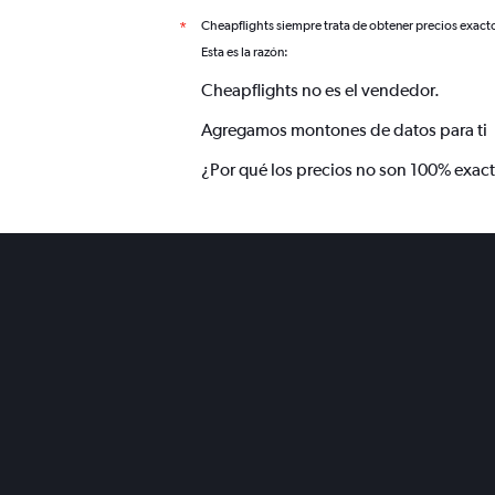
Cheapflights siempre trata de obtener precios exact
*
Esta es la razón:
Cheapflights no es el vendedor.
Agregamos montones de datos para ti
¿Por qué los precios no son 100% exac