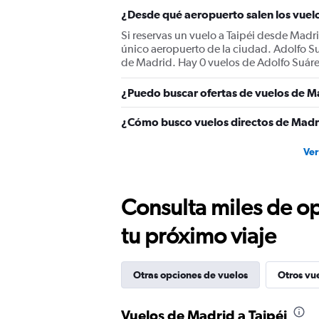
axis
displaying
¿Desde qué aeropuerto salen los vuelo
values.
Si reservas un vuelo a Taipéi desde Madr
Range:
único aeropuerto de la ciudad. Adolfo S
0
de Madrid. Hay 0 vuelos de Adolfo Suárez
to
1800.
¿Puedo buscar ofertas de vuelos de Ma
¿Cómo busco vuelos directos de Madri
Ver
Consulta miles de op
tu próximo viaje
Otras opciones de vuelos
Otros vu
Vuelos de Madrid a Taipéi