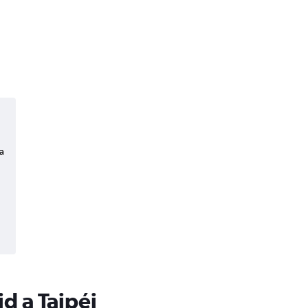
a
d a Taipéi