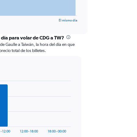
El mismo día
l día para volar de CDG a TW?
de Gaulle a Taiwán, la hora del día en que
ecio total de los billetes.
 - 12:00
12:00 - 18:00
18:00 - 00:00