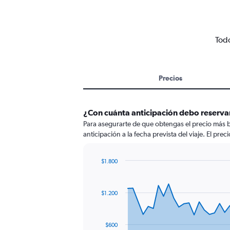
Todo
Precios
¿Con cuánta anticipación debo reservar
Para asegurarte de que obtengas el precio más b
anticipación a la fecha prevista del viaje. El pre
$1.800
Chart
Chart
graphic.
with
91
$1.200
data
points.
The
$600