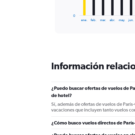
chart
has
1
0
X
End
ene.
feb.
mar.
abr.
may.
jun.
of
axis
interactive
displaying
chart
categories.
Range:
12
categories.
The
Información relacio
chart
has
1
Y
¿Puedo buscar ofertas de vuelos de Pa
axis
displaying
de hotel?
values.
Sí, además de ofertas de vuelos de París
Range:
vacaciones que incluyen tanto vuelos co
0
to
1500.
¿Cómo busco vuelos directos de París-