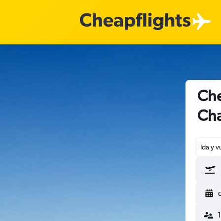
Che
Cha
Ida y v