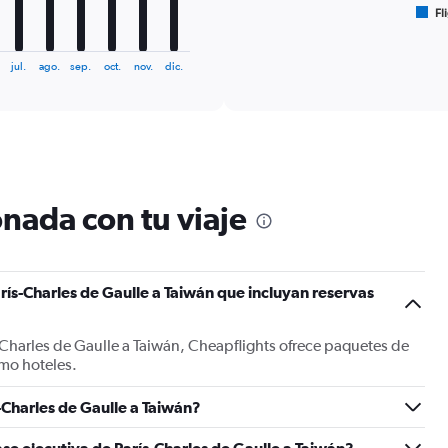
Fl
X
End
of
axis
interactive
displaying
chart
jul.
ago.
sep.
oct.
nov.
dic.
categories.
Range:
6
categories.
The
chart
has
1
nada con tu viaje
Y
axis
displaying
Number
rís-Charles de Gaulle a Taiwán que incluyan reservas
of
flights.
Range:
-Charles de Gaulle a Taiwán, Cheapflights ofrece paquetes de
0
mo hoteles.
to
7.5.
Charles de Gaulle a Taiwán?