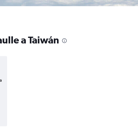
aulle a Taiwán
a