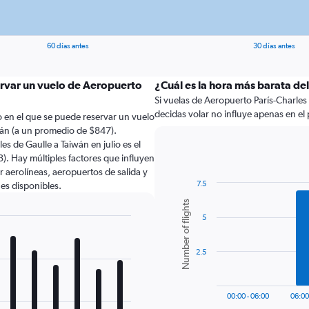
60 días antes
30 días antes
ervar un vuelo de Aeropuerto
¿Cuál es la hora más barata de
Si vuelas de Aeropuerto París-Charles 
decidas volar no influye apenas en el pr
 en el que se puede reservar un vuelo
wán (a un promedio de $847).
s de Gaulle a Taiwán en julio es el
. Hay múltiples factores que influyen
r aerolíneas, aeropuertos de salida y
7.5
nes disponibles.
Bar
Chart
Number of flights
graphic.
chart
5
with
6
bars.
2.5
The
chart
has
00:00 - 06:00
06:00
1