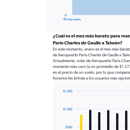
chart
has
1
0
X
End
90 días antes
of
axis
interactive
displaying
chart
categories.
¿Cuál es el mes más barato para res
Range:
París-Charles de Gaulle a Taiwán?
91
En este momento, enero es el mes más barato
categories.
de Aeropuerto París-Charles de Gaulle a Tai
The
Actualmente, volar de Aeropuerto París-Charle
chart
momento más caro (a un promedio de $1.273)
has
en el precio de un vuelo, por lo que compara
1
horarios les brinda a los usuarios más opcio
Y
axis
displaying
$1.500
values.
Bar
Chart
Range:
graphic.
chart
with
0
$1.000
12
to
bars.
1800.
The
$500