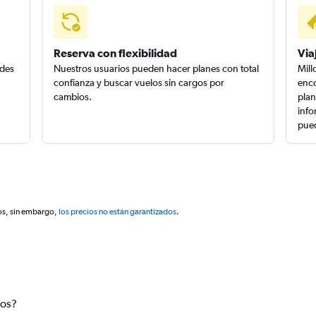
Reserva con flexibilidad
Via
edes
Nuestros usuarios pueden hacer planes con total
Mill
confianza y buscar vuelos sin cargos por
enco
cambios.
plan
info
pued
os, sin embargo,
los precios no están garantizados
.
tos?