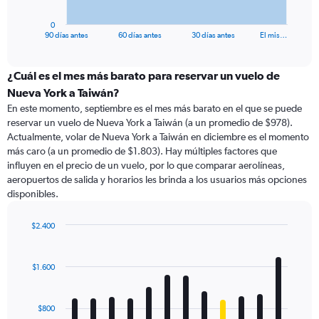
has
1
0
X
End
90 días antes
60 días antes
30 días antes
El mis…
of
axis
interactive
displaying
chart
categories.
¿Cuál es el mes más barato para reservar un vuelo de
Range:
Nueva York a Taiwán?
91
En este momento, septiembre es el mes más barato en el que se puede
categories.
reservar un vuelo de Nueva York a Taiwán (a un promedio de $978).
The
Actualmente, volar de Nueva York a Taiwán en diciembre es el momento
chart
más caro (a un promedio de $1.803). Hay múltiples factores que
has
influyen en el precio de un vuelo, por lo que comparar aerolíneas,
1
aeropuertos de salida y horarios les brinda a los usuarios más opciones
Y
disponibles.
axis
displaying
values.
$2.400
Range:
Bar
Chart
0
graphic.
chart
with
to
$1.600
12
2400.
bars.
$800
The