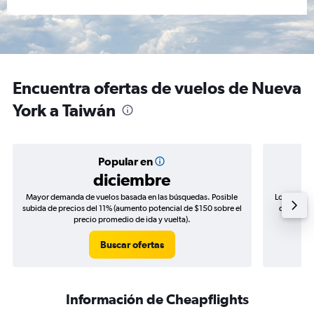
Encuentra ofertas de vuelos de Nueva
York a Taiwán
Popular en
diciembre
Mayor demanda de vuelos basada en las búsquedas. Posible
Los precio
subida de precios del 11% (aumento potencial de $150 sobre el
de precios
precio promedio de ida y vuelta).
Buscar ofertas
Información de Cheapflights