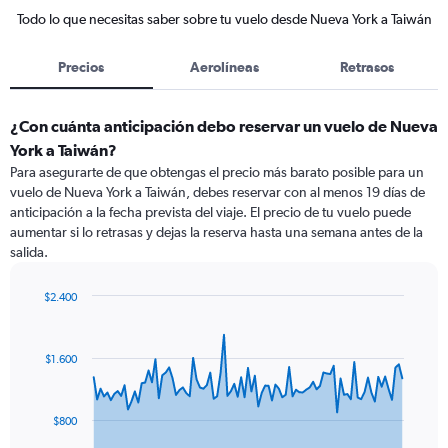
Todo lo que necesitas saber sobre tu vuelo desde Nueva York a Taiwán
Precios
Aerolíneas
Retrasos
¿Con cuánta anticipación debo reservar un vuelo de Nueva
York a Taiwán?
Para asegurarte de que obtengas el precio más barato posible para un
vuelo de Nueva York a Taiwán, debes reservar con al menos 19 días de
anticipación a la fecha prevista del viaje. El precio de tu vuelo puede
aumentar si lo retrasas y dejas la reserva hasta una semana antes de la
salida.
$2.400
Chart
Chart
graphic.
with
91
$1.600
data
points.
The
$800
chart