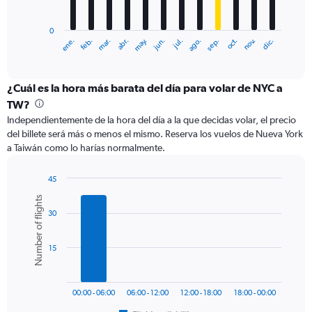
chart
has
0
1
ene.
feb.
mar.
abr.
may.
jun.
jul.
ago.
sep.
oct.
nov.
dic.
X
End
of
axis
interactive
displaying
chart
categories.
¿Cuál es la hora más barata del día para volar de NYC a
Range:
TW?
12
Independientemente de la hora del día a la que decidas volar, el precio
categories.
del billete será más o menos el mismo. Reserva los vuelos de Nueva York
The
a Taiwán como lo harías normalmente.
chart
has
1
45
Y
Bar
Chart
Number of flights
graphic.
chart
axis
30
with
displaying
6
values.
bars.
Range:
15
0
The
to
chart
2400.
has
00:00 - 06:00
06:00 - 12:00
12:00 - 18:00
18:00 - 00:00
1