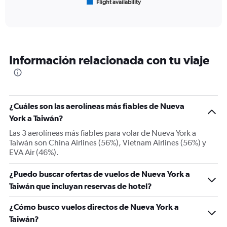
Flight availability
X
End
of
axis
interactive
displaying
chart
categories.
Range:
6
Información relacionada con tu viaje
categories.
The
chart
has
1
¿Cuáles son las aerolíneas más fiables de Nueva
Y
York a Taiwán?
axis
displaying
Las 3 aerolíneas más fiables para volar de Nueva York a
Number
Taiwán son China Airlines (56%), Vietnam Airlines (56%) y
of
EVA Air (46%).
flights.
Range:
¿Puedo buscar ofertas de vuelos de Nueva York a
0
Taiwán que incluyan reservas de hotel?
to
45.
¿Cómo busco vuelos directos de Nueva York a
Taiwán?