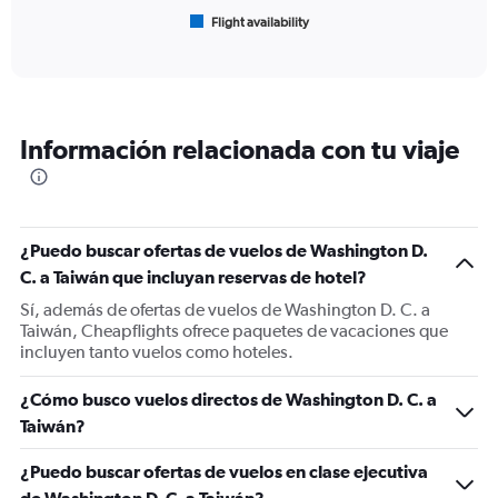
1
Flight availability
X
End
of
axis
interactive
displaying
chart
categories.
Range:
6
Información relacionada con tu viaje
categories.
The
chart
has
1
¿Puedo buscar ofertas de vuelos de Washington D.
Y
C. a Taiwán que incluyan reservas de hotel?
axis
displaying
Sí, además de ofertas de vuelos de Washington D. C. a
Number
Taiwán, Cheapflights ofrece paquetes de vacaciones que
of
incluyen tanto vuelos como hoteles.
flights.
Range:
¿Cómo busco vuelos directos de Washington D. C. a
0
Taiwán?
to
4.5.
¿Puedo buscar ofertas de vuelos en clase ejecutiva