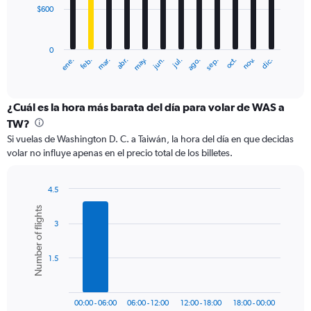
$600
The
chart
has
0
1
ene.
feb.
mar.
abr.
may.
jun.
jul.
ago.
sep.
oct.
nov.
dic.
X
End
of
axis
interactive
displaying
chart
categories.
¿Cuál es la hora más barata del día para volar de WAS a
Range:
TW?
12
Si vuelas de Washington D. C. a Taiwán, la hora del día en que decidas
categories.
volar no influye apenas en el precio total de los billetes.
The
chart
has
4.5
1
Bar
Chart
Number of flights
Y
graphic.
chart
axis
3
with
6
displaying
bars.
values.
1.5
Range:
The
0
chart
to
has
1800.
00:00 - 06:00
06:00 - 12:00
12:00 - 18:00
18:00 - 00:00