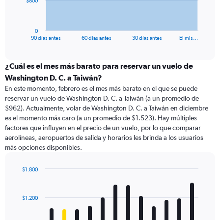
$800
chart
has
1
0
X
End
90 días antes
60 días antes
30 días antes
El mis…
of
axis
interactive
displaying
chart
categories.
¿Cuál es el mes más barato para reservar un vuelo de
Range:
Washington D. C. a Taiwán?
91
En este momento, febrero es el mes más barato en el que se puede
categories.
reservar un vuelo de Washington D. C. a Taiwán (a un promedio de
The
$962). Actualmente, volar de Washington D. C. a Taiwán en diciembre
chart
es el momento más caro (a un promedio de $1.523). Hay múltiples
has
factores que influyen en el precio de un vuelo, por lo que comparar
1
aerolíneas, aeropuertos de salida y horarios les brinda a los usuarios
Y
más opciones disponibles.
axis
displaying
values.
$1.800
Range:
Bar
Chart
0
graphic.
chart
with
to
$1.200
12
2400.
bars.