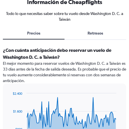
Información de Cheapflights
Todo lo que necesitas saber sobre tu vuelo desde Washington D. C. a
Taiwán
Precios
Retrasos
¿Con cuánta anticipación debo reservar un vuelo de
Washington D. C. a Taiwán?
El mejor momento para reservar vuelos de Washington D. C. a Taiwán es
33 días antes de la fecha de salida deseada. Es probable que el precio de
tu vuelo aumente considerablemente si reservas con dos semanas de
anticipación.
$2.400
Chart
Chart
graphic.
with
91
$1.600
data
points.
The