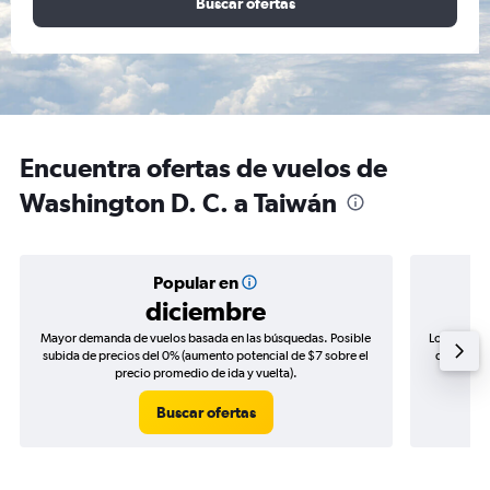
Buscar ofertas
Encuentra ofertas de vuelos de
Washington D. C. a Taiwán
Popular en
diciembre
Mayor demanda de vuelos basada en las búsquedas. Posible
Los precio
subida de precios del 0% (aumento potencial de $7 sobre el
de precios
precio promedio de ida y vuelta).
Buscar ofertas