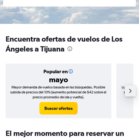
Encuentra ofertas de vuelos de Los
Ángeles a Tijuana
Popular en
mayo
Mayor demanda de vuelos basada en las búsquedas. Posible
Los precio
subida de precios del 10% (aumento potencial de $42 sobre el
de precio
precio promedio de ida y vuelta).
Buscar ofertas
El mejor momento para reservar un