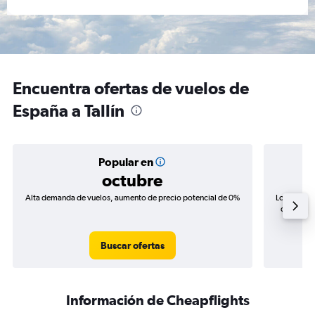
Encuentra ofertas de vuelos de
España a Tallín
Popular en
octubre
Alta demanda de vuelos, aumento de precio potencial de 0%
Los precio
de precio
Buscar ofertas
Información de Cheapflights