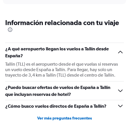
displaying
chart
categories.
Range:
6
Información relacionada con tu viaje
categories.
The
chart
has
1
¿A qué aeropuerto llegan los vuelos a Tallín desde
Y
España?
axis
displaying
Tallin (TLL) es el aeropuerto desde el que vuelas si reservas
Number
un vuelo desde España a Tallín. Para llegar, hay solo un
of
trayecto de 3,4 km a Tallin (TLL) desde el centro de Tallín.
flights.
Range:
¿Puedo buscar ofertas de vuelos de España a Tallín
0
que incluyan reservas de hotel?
to
1.2.
¿Cómo busco vuelos directos de España a Tallín?
Ver más preguntas frecuentes