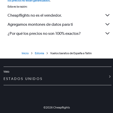
los precios no están garantizados
.
Esta es la razón:
Cheapflights no es el vendedor.
Agregamos montones de datos para ti
¿Por qué los precios no son 100% exactos?
Inicio
Estonia
Vuelos baratos de España a Tallin
Web
ESTADOS UNIDOS
©
2026
Cheapflights