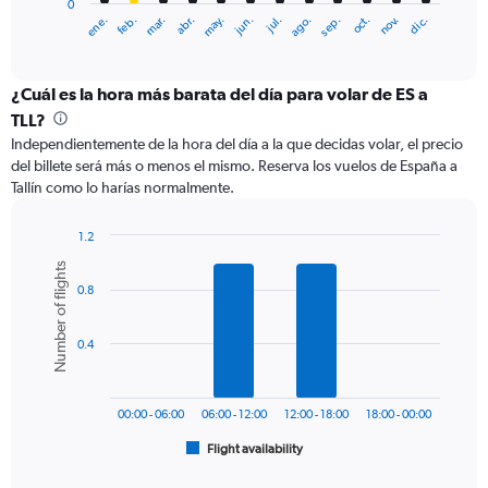
0
1
ene.
feb.
mar.
abr.
may.
jun.
jul.
ago.
sep.
oct.
nov.
dic.
X
End
of
axis
interactive
displaying
chart
categories.
¿Cuál es la hora más barata del día para volar de ES a
Range:
TLL?
12
Independientemente de la hora del día a la que decidas volar, el precio
categories.
del billete será más o menos el mismo. Reserva los vuelos de España a
The
Tallín como lo harías normalmente.
chart
has
1
1.2
Y
Bar
Chart
Number of flights
graphic.
chart
axis
0.8
with
displaying
6
values.
bars.
Range:
0.4
0
The
to
chart
450.
has
00:00 - 06:00
06:00 - 12:00
12:00 - 18:00
18:00 - 00:00
1
Flight availability
X
End
of
axis
interactive