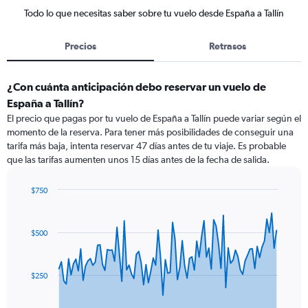
Todo lo que necesitas saber sobre tu vuelo desde España a Tallín
Precios
Retrasos
¿Con cuánta anticipación debo reservar un vuelo de
España a Tallín?
El precio que pagas por tu vuelo de España a Tallín puede variar según el
momento de la reserva. Para tener más posibilidades de conseguir una
tarifa más baja, intenta reservar 47 días antes de tu viaje. Es probable
que las tarifas aumenten unos 15 días antes de la fecha de salida.
$750
Chart
Chart
graphic.
with
91
$500
data
points.
The
$250
chart
has