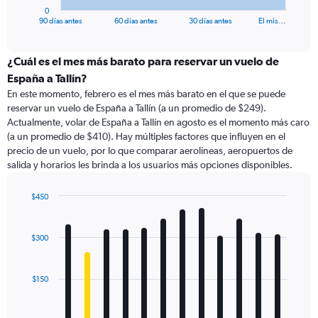
1
0
X
End
90 días antes
60 días antes
30 días antes
El mis…
of
axis
interactive
displaying
chart
categories.
¿Cuál es el mes más barato para reservar un vuelo de
Range:
España a Tallín?
91
En este momento, febrero es el mes más barato en el que se puede
categories.
reservar un vuelo de España a Tallín (a un promedio de $249).
The
Actualmente, volar de España a Tallín en agosto es el momento más caro
chart
(a un promedio de $410). Hay múltiples factores que influyen en el
has
precio de un vuelo, por lo que comparar aerolíneas, aeropuertos de
1
salida y horarios les brinda a los usuarios más opciones disponibles.
Y
axis
displaying
$450
values.
Bar
Chart
Range:
graphic.
chart
with
0
$300
12
to
bars.
750.
$150
The
chart
has