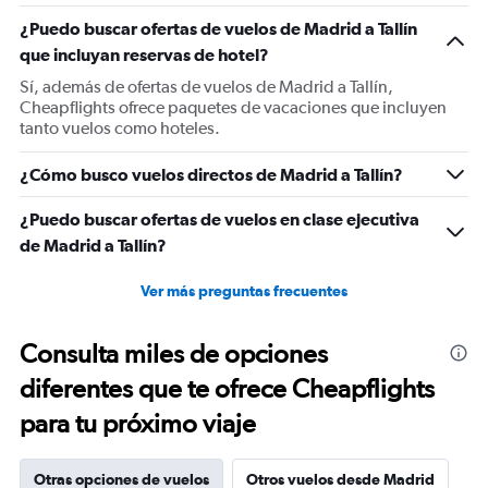
1
¿Puedo buscar ofertas de vuelos de Madrid a Tallín
Y
que incluyan reservas de hotel?
axis
displaying
Sí, además de ofertas de vuelos de Madrid a Tallín,
values.
Cheapflights ofrece paquetes de vacaciones que incluyen
Range:
tanto vuelos como hoteles.
0
to
¿Cómo busco vuelos directos de Madrid a Tallín?
600.
¿Puedo buscar ofertas de vuelos en clase ejecutiva
de Madrid a Tallín?
Ver más preguntas frecuentes
Consulta miles de opciones
diferentes que te ofrece Cheapflights
para tu próximo viaje
Otras opciones de vuelos
Otros vuelos desde Madrid