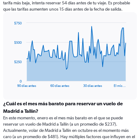
tarifa más baja, intenta reservar 54 días antes de tu viaje. Es probable
que las tarifas aumenten unos 15 días antes de la fecha de salida.
$750
Chart
Chart
graphic.
with
91
$500
data
points.
The
$250
chart
has
1
0
X
End
90 días antes
60 días antes
30 días antes
El mis…
of
axis
interactive
displaying
chart
categories.
¿Cuál es el mes más barato para reservar un vuelo de
Range:
Madrid a Tallín?
91
En este momento, enero es el mes más barato en el que se puede
categories.
reservar un vuelo de Madrid a Tallín (a un promedio de $237).
The
Actualmente, volar de Madrid a Tallín en octubre es el momento más
chart
caro (a un promedio de $481). Hay múltiples factores que influyen en el
has