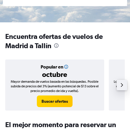
Encuentra ofertas de vuelos de
Madrid a Tallín
Popular en
octubre
Mayor demanda de vuelos basada en las búsquedas. Posible
Los precio
subida de precios del 3% (aumento potencial de $13 sobre el
de precio
precio promedio de ida y vuelta).
Buscar ofertas
El mejor momento para reservar un