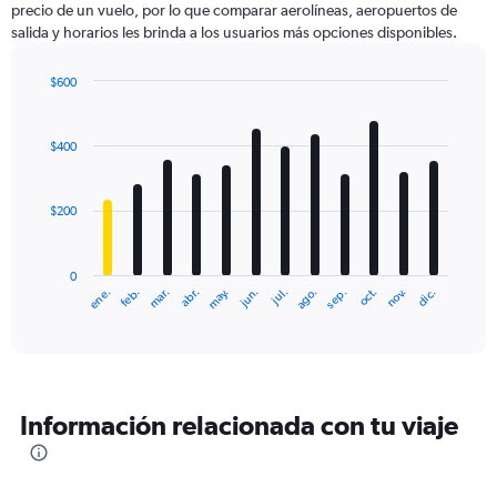
precio de un vuelo, por lo que comparar aerolíneas, aeropuertos de
1
salida y horarios les brinda a los usuarios más opciones disponibles.
Y
axis
displaying
$600
values.
Bar
Chart
Range:
graphic.
chart
with
0
$400
12
to
bars.
750.
$200
The
chart
has
0
1
ene.
abr.
jul.
oct.
mar.
jun.
sep.
dic.
feb.
may.
ago.
nov.
X
End
of
axis
interactive
displaying
chart
categories.
Range:
12
Información relacionada con tu viaje
categories.
The
chart
has