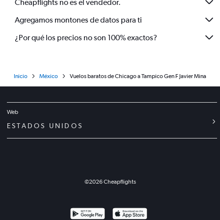
Cheapflights no es el vendedor.
Agregamos montones de datos para ti
¿Por qué los precios no son 100% exactos?
Inicio
México
Vuelos baratos de Chicago a Tampico Gen F Javier Mina
Web
ESTADOS UNIDOS
©
2026
Cheapflights