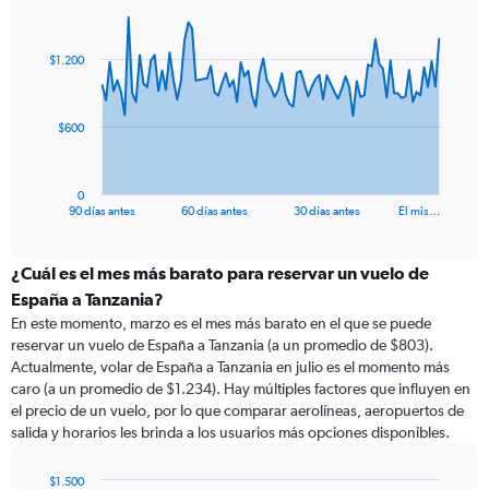
Chart
Chart
graphic.
with
91
$1.200
data
points.
The
$600
chart
has
1
0
X
End
90 días antes
60 días antes
30 días antes
El mis…
of
axis
interactive
displaying
chart
categories.
¿Cuál es el mes más barato para reservar un vuelo de
Range:
España a Tanzania?
91
En este momento, marzo es el mes más barato en el que se puede
categories.
reservar un vuelo de España a Tanzania (a un promedio de $803).
The
Actualmente, volar de España a Tanzania en julio es el momento más
chart
caro (a un promedio de $1.234). Hay múltiples factores que influyen en
has
el precio de un vuelo, por lo que comparar aerolíneas, aeropuertos de
1
salida y horarios les brinda a los usuarios más opciones disponibles.
Y
axis
displaying
$1.500