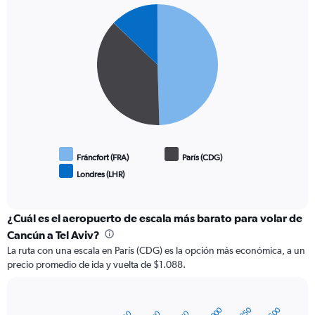
Pie
Chart
graphic.
chart
with
3
slices.
Fráncfort (FRA)
París (CDG)
Londres (LHR)
End
of
interactive
chart
¿Cuál es el aeropuerto de escala más barato para volar de
Cancún a Tel Aviv?
La ruta con una escala en París (CDG) es la opción más económica, a un
precio promedio de ida y vuelta de $1.088.
Bar