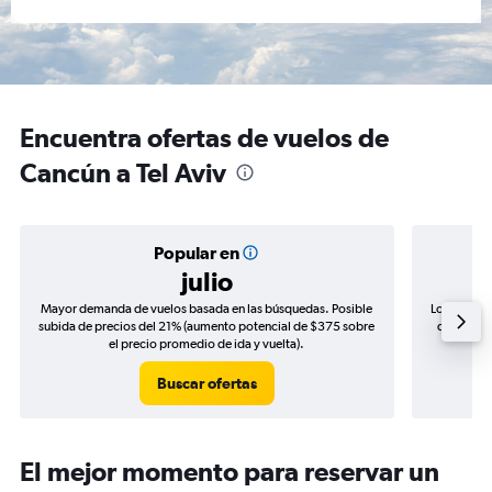
Encuentra ofertas de vuelos de
Cancún a Tel Aviv
Popular en
julio
Mayor demanda de vuelos basada en las búsquedas. Posible
Los precio
subida de precios del 21% (aumento potencial de $375 sobre
de precios
el precio promedio de ida y vuelta).
Buscar ofertas
El mejor momento para reservar un