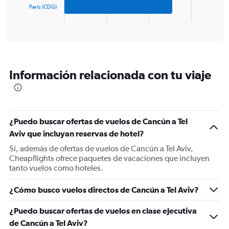
1500.
París (CDG)
1
X
End
of
axis
interactive
displaying
chart
categories.
Range:
3
Información relacionada con tu viaje
categories.
The
chart
has
1
¿Puedo buscar ofertas de vuelos de Cancún a Tel
Y
Aviv que incluyan reservas de hotel?
axis
displaying
Sí, además de ofertas de vuelos de Cancún a Tel Aviv,
values.
Cheapflights ofrece paquetes de vacaciones que incluyen
Range:
tanto vuelos como hoteles.
0
to
¿Cómo busco vuelos directos de Cancún a Tel Aviv?
900.
¿Puedo buscar ofertas de vuelos en clase ejecutiva
de Cancún a Tel Aviv?