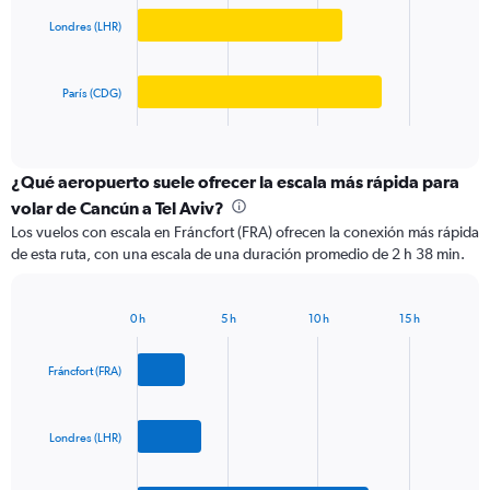
Range:
Londres (LHR)
The
0
chart
to
has
1500.
París (CDG)
1
X
End
of
axis
interactive
displaying
chart
categories.
¿Qué aeropuerto suele ofrecer la escala más rápida para
Range:
volar de Cancún a Tel Aviv?
3
Los vuelos con escala en Fráncfort (FRA) ofrecen la conexión más rápida
categories.
de esta ruta, con una escala de una duración promedio de 2 h 38 min.
The
chart
has
0 h
5 h
10 h
15 h
1
Bar
Chart
Y
graphic.
chart
axis
with
Fráncfort (FRA)
3
displaying
bars.
values.
Range:
Londres (LHR)
The
0
chart
to
has