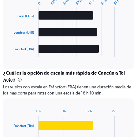
$1.000
$1.250
$1.500
$250
$500
$750
Chart
0
graphic.
chart
with
3
París (CDG)
bars.
The
Londres (LHR)
chart
has
1
Fráncfort (FRA)
X
End
of
axis
interactive
displaying
chart
categories.
¿Cuál es la opción de escala más rápida de Cancún a Tel
Range:
Aviv?
3
Los vuelos con escala en Fráncfort (FRA) tienen una duración media de
categories.
ida más corta para rutas con una escala de 18 h 10 min.
The
chart
has
0 h
9 h
17 h
25 h
1
Bar
Chart
Y
graphic.
chart
axis
with
Fráncfort (FRA)
3
displaying
bars.
values.