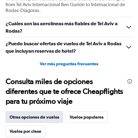
displaying
from Tel Aviv Internacional Ben Gurión to Internacional de
Number
Rodas-Diágoras.
of
flights.
¿Cuáles son las aerolíneas más fiables de Tel Aviv a
Range:
Rodas?
0
to
¿Puedo buscar ofertas de vuelos de Tel Aviv a Rodas
15.
que incluyan reservas de hotel?
Ver más preguntas frecuentes
Consulta miles de opciones
diferentes que te ofrece Cheapflights
para tu próximo viaje
Otras opciones de vuelos
Vuelos populares
Vuelos por clase