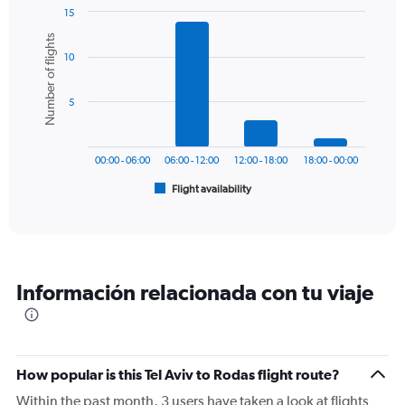
1
15
Y
Bar
Chart
Number of flights
graphic.
chart
axis
10
with
displaying
6
values.
bars.
Range:
5
0
The
to
chart
450.
has
00:00 - 06:00
06:00 - 12:00
12:00 - 18:00
18:00 - 00:00
1
Flight availability
X
End
of
axis
interactive
displaying
chart
categories.
Range:
6
Información relacionada con tu viaje
categories.
The
chart
has
1
How popular is this Tel Aviv to Rodas flight route?
Y
axis
Within the past month, 3 users have taken a look at flights