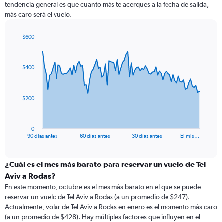
tendencia general es que cuanto más te acerques a la fecha de salida,
más caro será el vuelo.
$600
Chart
Chart
graphic.
with
91
$400
data
points.
The
$200
chart
has
1
0
X
End
90 días antes
60 días antes
30 días antes
El mis…
of
axis
interactive
displaying
chart
categories.
¿Cuál es el mes más barato para reservar un vuelo de Tel
Range:
Aviv a Rodas?
91
En este momento, octubre es el mes más barato en el que se puede
categories.
reservar un vuelo de Tel Aviv a Rodas (a un promedio de $247).
The
Actualmente, volar de Tel Aviv a Rodas en enero es el momento más caro
chart
(a un promedio de $428). Hay múltiples factores que influyen en el
has