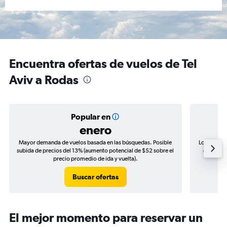
Encuentra ofertas de vuelos de Tel
Aviv a Rodas
Popular en
enero
Mayor demanda de vuelos basada en las búsquedas. Posible
Los precio
subida de precios del 13% (aumento potencial de $52 sobre el
de precio
precio promedio de ida y vuelta).
Buscar ofertas
El mejor momento para reservar un