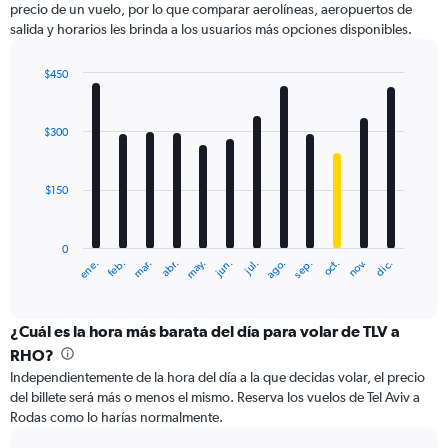
precio de un vuelo, por lo que comparar aerolíneas, aeropuertos de
1
salida y horarios les brinda a los usuarios más opciones disponibles.
Y
axis
displaying
$450
values.
Bar
Chart
Range:
graphic.
chart
with
0
$300
12
to
bars.
600.
$150
The
chart
has
0
1
ene.
feb.
mar.
abr.
may.
jun.
jul.
ago.
sep.
oct.
nov.
dic.
X
End
of
axis
interactive
displaying
chart
categories.
¿Cuál es la hora más barata del día para volar de TLV a
Range:
RHO?
12
Independientemente de la hora del día a la que decidas volar, el precio
categories.
del billete será más o menos el mismo. Reserva los vuelos de Tel Aviv a
The
Rodas como lo harías normalmente.
chart
has