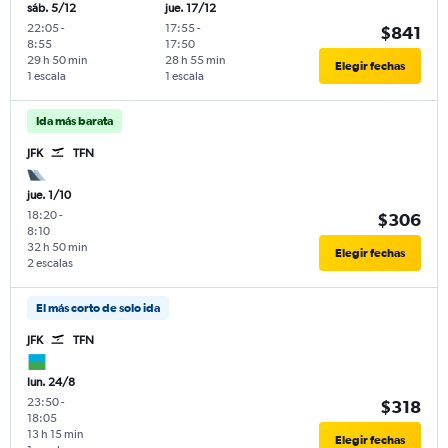
sáb. 5/12
jue. 17/12
22:05
-
17:55
-
$841
8:55
17:50
29 h 50 min
28 h 55 min
Elegir fechas
1 escala
1 escala
Ida más barata
JFK
TFN
jue. 1/10
18:20
-
$306
8:10
32 h 50 min
Elegir fechas
2 escalas
El más corto de solo ida
JFK
TFN
lun. 24/8
23:50
-
$318
18:05
13 h 15 min
Elegir fechas