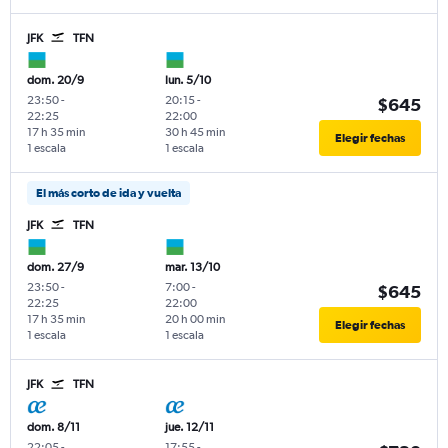
JFK
TFN
dom. 20/9
lun. 5/10
23:50
-
20:15
-
$645
22:25
22:00
17 h 35 min
30 h 45 min
Elegir fechas
1 escala
1 escala
El más corto de ida y vuelta
JFK
TFN
dom. 27/9
mar. 13/10
23:50
-
7:00
-
$645
22:25
22:00
17 h 35 min
20 h 00 min
Elegir fechas
1 escala
1 escala
JFK
TFN
dom. 8/11
jue. 12/11
22:05
-
17:55
-