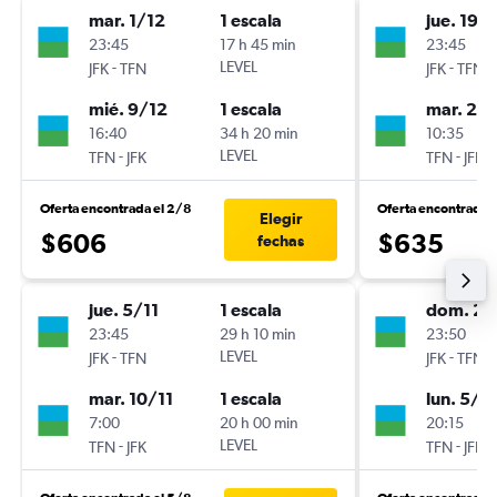
mar. 1/12
1 escala
jue. 19/1
23:45
17 h 45 min
23:45
-
LEVEL
-
JFK
TFN
JFK
TFN
mié. 9/12
1 escala
mar. 24/
16:40
34 h 20 min
10:35
-
LEVEL
-
TFN
JFK
TFN
JFK
Oferta encontrada el 2/8
Oferta encontrada e
Elegir
$606
$635
fechas
jue. 5/11
1 escala
dom. 20
23:45
29 h 10 min
23:50
-
LEVEL
-
JFK
TFN
JFK
TFN
mar. 10/11
1 escala
lun. 5/1
7:00
20 h 00 min
20:15
-
LEVEL
-
TFN
JFK
TFN
JFK