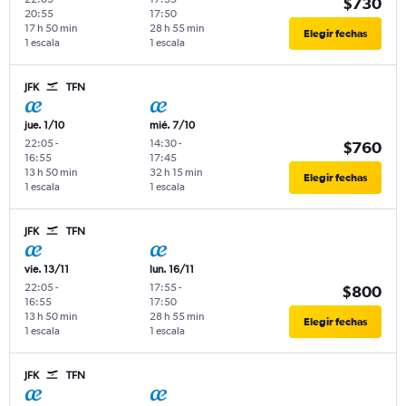
$730
20:55
17:50
17 h 50 min
28 h 55 min
Elegir fechas
1 escala
1 escala
JFK
TFN
jue. 1/10
mié. 7/10
22:05
-
14:30
-
$760
16:55
17:45
13 h 50 min
32 h 15 min
Elegir fechas
1 escala
1 escala
JFK
TFN
vie. 13/11
lun. 16/11
22:05
-
17:55
-
$800
16:55
17:50
13 h 50 min
28 h 55 min
Elegir fechas
1 escala
1 escala
JFK
TFN