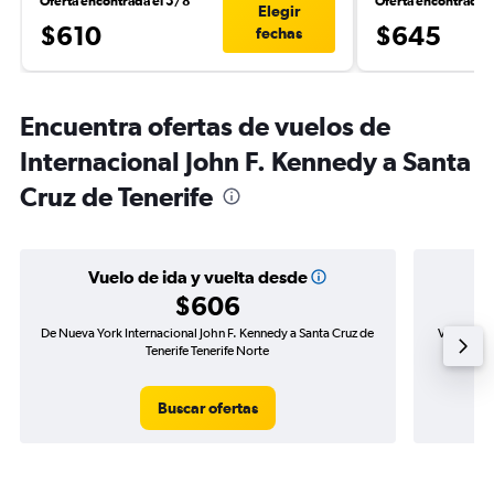
Oferta encontrada el 5/8
Oferta encontrada 
Elegir
$610
$645
fechas
Encuentra ofertas de vuelos de
Internacional John F. Kennedy a Santa
Cruz de Tenerife
Vuelo de ida y vuelta desde
$606
De Nueva York Internacional John F. Kennedy a Santa Cruz de
Vuelo de 
Tenerife Tenerife Norte
Buscar ofertas