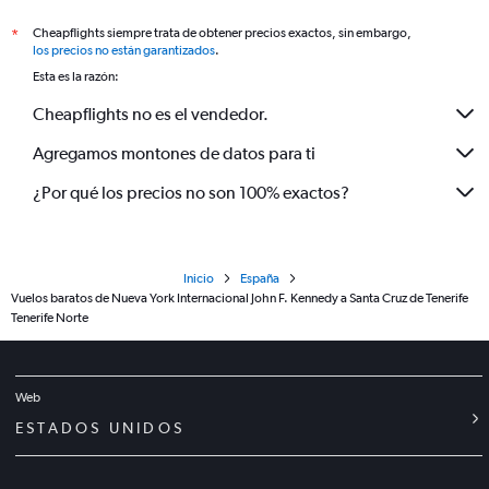
Cheapflights siempre trata de obtener precios exactos, sin embargo,
*
los precios no están garantizados
.
Esta es la razón:
Cheapflights no es el vendedor.
Agregamos montones de datos para ti
¿Por qué los precios no son 100% exactos?
Inicio
España
Vuelos baratos de Nueva York Internacional John F. Kennedy a Santa Cruz de Tenerife
Tenerife Norte
Web
ESTADOS UNIDOS