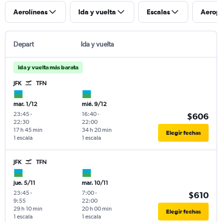
Aerolíneas
Ida y vuelta
Escalas
Aerop
Depart
Ida y vuelta
Ida y vuelta más barata
JFK
TFN
mar. 1/12
mié. 9/12
23:45
-
16:40
-
$606
22:30
22:00
17 h 45 min
34 h 20 min
Elegir fechas
1 escala
1 escala
JFK
TFN
jue. 5/11
mar. 10/11
23:45
-
7:00
-
$610
9:55
22:00
29 h 10 min
20 h 00 min
Elegir fechas
1 escala
1 escala