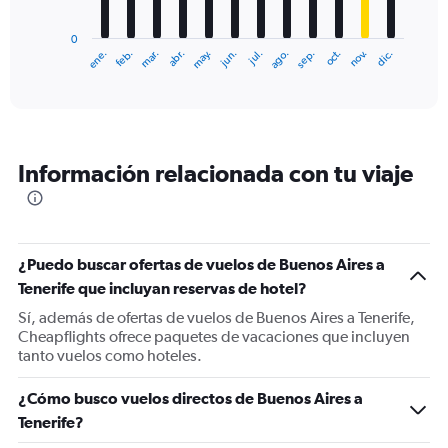
chart
has
0
1
ene.
feb.
mar.
abr.
may.
jun.
jul.
ago.
sep.
oct.
nov.
dic.
X
End
of
axis
interactive
displaying
chart
categories.
Range:
12
Información relacionada con tu viaje
categories.
The
chart
has
1
¿Puedo buscar ofertas de vuelos de Buenos Aires a
Y
Tenerife que incluyan reservas de hotel?
axis
displaying
Sí, además de ofertas de vuelos de Buenos Aires a Tenerife,
values.
Cheapflights ofrece paquetes de vacaciones que incluyen
Range:
tanto vuelos como hoteles.
0
to
¿Cómo busco vuelos directos de Buenos Aires a
2400.
Tenerife?