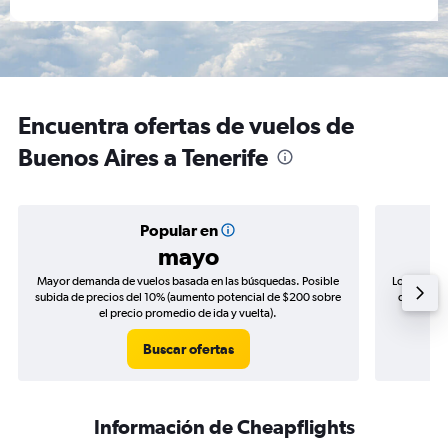
Encuentra ofertas de vuelos de
Buenos Aires a Tenerife
Popular en
mayo
Mayor demanda de vuelos basada en las búsquedas. Posible
Los precio
subida de precios del 10% (aumento potencial de $200 sobre
de precios
el precio promedio de ida y vuelta).
Buscar ofertas
Información de Cheapflights