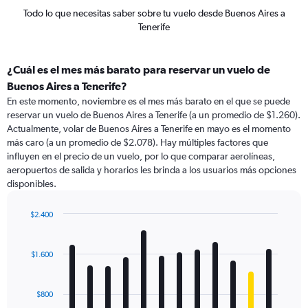
Todo lo que necesitas saber sobre tu vuelo desde Buenos Aires a
Tenerife
¿Cuál es el mes más barato para reservar un vuelo de
Buenos Aires a Tenerife?
En este momento, noviembre es el mes más barato en el que se puede
reservar un vuelo de Buenos Aires a Tenerife (a un promedio de $1.260).
Actualmente, volar de Buenos Aires a Tenerife en mayo es el momento
más caro (a un promedio de $2.078). Hay múltiples factores que
influyen en el precio de un vuelo, por lo que comparar aerolíneas,
aeropuertos de salida y horarios les brinda a los usuarios más opciones
disponibles.
$2.400
Bar
Chart
graphic.
chart
with
$1.600
12
bars.
$800
The