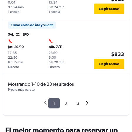
0:04
15:24
9 h 24 min
8 h 24 min
Elegir fechas
1 escala
1 escala
El más corto de ida y vuelta
SAL
SFO
jue. 29/10
sáb. 7/11
17:35
-
23:10
-
$833
22:50
6:30
6 h 15 min
5 h 20 min
Elegir fechas
Directo
Directo
Mostrando 1-10 de 23 resultados
Precio más barato
1
2
3
El mejor momento para reservar un