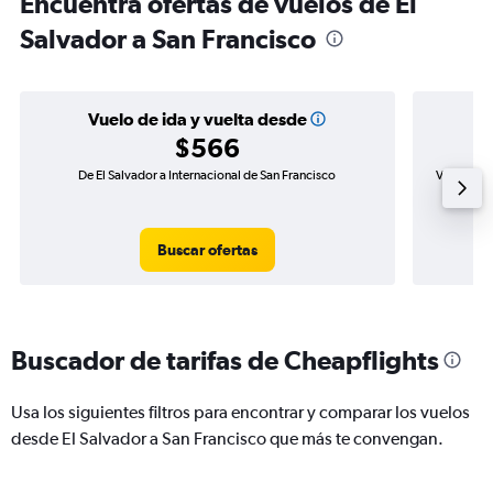
Encuentra ofertas de vuelos de El
Salvador a San Francisco
Vuelo de ida y vuelta desde
$566
De El Salvador a Internacional de San Francisco
Vuelo de i
Buscar ofertas
Buscador de tarifas de Cheapflights
Usa los siguientes filtros para encontrar y comparar los vuelos
desde El Salvador a San Francisco que más te convengan.