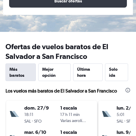
Buscar ofertas
Ofertas de vuelos baratos de El
Salvador a San Francisco
Más
Mejor
Última
Solo
baratos
opción
hora
ida
Los vuelos más baratos de El Salvador a San Francisco
dom. 27/9
1 escala
lun. 2/11
18:11
17 h 11 min
5:01
-
Varias aerolíneas
-
SAL
SFO
SAL
SFO
mar. 6/10
1 escala
lun. 9/11