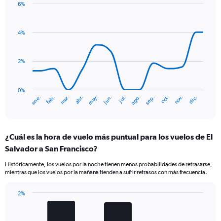
6%
1
Line
Chart
Y
graphic.
chart
axis
with
4%
displaying
14
Number
data
of
points.
flights.
2%
Range:
The
0
chart
to
has
0%
mar.
jun.
sep.
dic.
ene.
abr.
jul.
oct.
feb.
may.
ago.
nov.
12.
1
End
of
X
interactive
axis
chart
displaying
¿Cuál es la hora de vuelo más puntual para los vuelos de El
categories.
Range:
Salvador a San Francisco?
14
Históricamente, los vuelos por la noche tienen menos probabilidades de retrasarse,
categories.
mientras que los vuelos por la mañana tienden a sufrir retrasos con más frecuencia.
The
chart
has
2%
Bar
1
Chart
graphic.
chart
Y
with