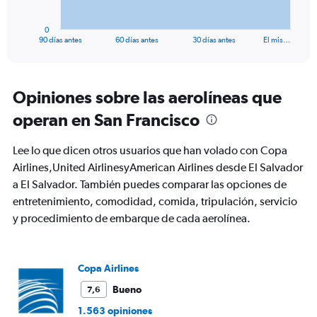
has
1
0
X
End
90 días antes
60 días antes
30 días antes
El mis…
of
axis
interactive
displaying
chart
categories.
Range:
Opiniones sobre las aerolíneas que
91
operan en San Francisco
categories.
The
chart
Lee lo que dicen otros usuarios que han volado con Copa
has
Airlines,United AirlinesyAmerican Airlines desde El Salvador
1
a El Salvador. También puedes comparar las opciones de
Y
axis
entretenimiento, comodidad, comida, tripulación, servicio
displaying
y procedimiento de embarque de cada aerolínea.
values.
Range:
0
to
Copa Airlines
1200.
Bueno
7,6
1.563 opiniones