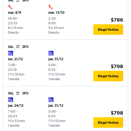
SAL
SFO
mar. 8/9
mar. 13/10
18:40
-
2:30
-
$786
23:55
9:05
6 h 15 min
5 h 35 min
Elegir fechas
Directo
Directo
SAL
SFO
lun. 21/12
jue. 31/12
7:00
-
5:00
-
$798
22:19
0:55
17 h 19 min
17 h 55 min
Elegir fechas
1 escala
1 escala
SAL
SFO
jue. 24/12
jue. 31/12
7:00
-
5:00
-
$798
20:53
0:55
15 h 53 min
17 h 55 min
Elegir fechas
1 escala
1 escala