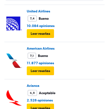
Mucha maleta de mano no había lugar. En mi caso se
terminó la comida me ofrecieron un solo menú.
United Airlines
Bueno
7,4
10.084 opiniones
Leer reseñas
American Airlines
Bueno
7,1
11.877 opiniones
Leer reseñas
Avianca
Aceptable
6,5
2.526 opiniones
Leer reseñas