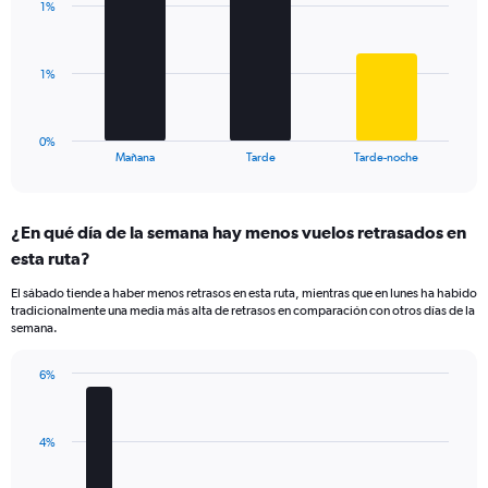
axis
1%
3
displaying
bars.
values.
Range:
The
1%
0
chart
to
has
6.
1
0%
X
End
Mañana
Tarde
Tarde-noche
of
axis
interactive
displaying
chart
categories.
¿En qué día de la semana hay menos vuelos retrasados en
Range:
esta ruta?
3
categories.
El sábado tiende a haber menos retrasos en esta ruta, mientras que en lunes ha habido
The
tradicionalmente una media más alta de retrasos en comparación con otros días de la
chart
semana.
has
1
6%
Y
Bar
Chart
axis
graphic.
chart
displaying
with
values.
4%
7
Range:
bars.
0