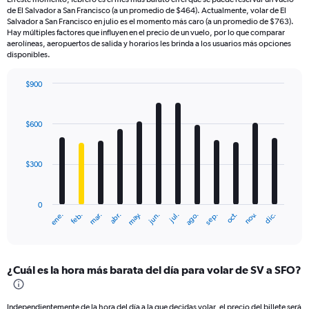
de El Salvador a San Francisco (a un promedio de $464). Actualmente, volar de El
Salvador a San Francisco en julio es el momento más caro (a un promedio de $763).
Hay múltiples factores que influyen en el precio de un vuelo, por lo que comparar
aerolíneas, aeropuertos de salida y horarios les brinda a los usuarios más opciones
disponibles.
$900
Bar
Chart
graphic.
chart
with
$600
12
bars.
$300
The
chart
has
0
1
ene.
feb.
mar.
abr.
may.
jun.
jul.
ago.
sep.
oct.
nov.
dic.
X
End
of
axis
interactive
displaying
chart
categories.
¿Cuál es la hora más barata del día para volar de SV a SFO?
Range:
12
categories.
Independientemente de la hora del día a la que decidas volar, el precio del billete será