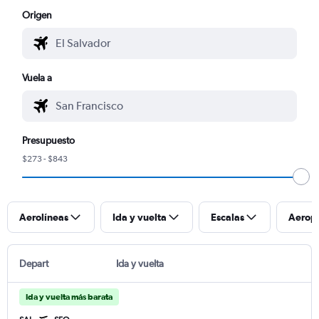
Origen
Vuela a
Presupuesto
$273 - $843
Aerolíneas
Ida y vuelta
Escalas
Aerop
Depart
Ida y vuelta
Ida y vuelta más barata