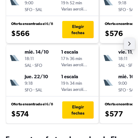
9:00
19 h 52 min
9:18
-
Varias aerolíneas
-
SFO
SAL
SFO
SAL
Oferta encontrada el 6/8
Oferta encontrada 
Elegir
$566
$576
fechas
mié. 14/10
1 escala
vie. 11/9
18:11
17 h 36 min
18:11
-
Varias aerolíneas
-
SAL
SFO
SAL
SFO
jue. 22/10
1 escala
mié. 16/
9:18
19 h 34 min
9:00
-
Varias aerolíneas
-
SFO
SAL
SFO
SAL
Oferta encontrada el 6/8
Oferta encontrada 
Elegir
$574
$577
fechas