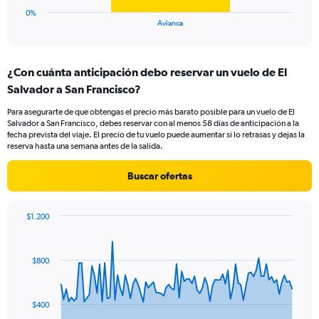
1
0%
X
End
Avianca
of
axis
interactive
displaying
chart
categories.
¿Con cuánta anticipación debo reservar un vuelo de El
Range:
Salvador a San Francisco?
1
categories.
Para asegurarte de que obtengas el precio más barato posible para un vuelo de El
The
Salvador a San Francisco, debes reservar con al menos 58 días de anticipación a la
chart
fecha prevista del viaje. El precio de tu vuelo puede aumentar si lo retrasas y dejas la
has
reserva hasta una semana antes de la salida.
1
Y
Buscar ofertas
axis
displaying
values.
$1.200
Range:
Chart
Chart
0
graphic.
with
to
91
$800
data
1.8.
points.
The
$400
chart