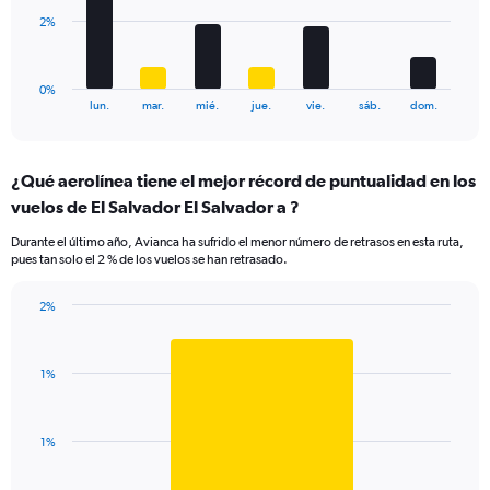
to
The
2%
1.8.
chart
has
1
0%
X
End
lun.
mar.
mié.
jue.
vie.
sáb.
dom.
of
axis
interactive
displaying
chart
categories.
¿Qué aerolínea tiene el mejor récord de puntualidad en los
Range:
vuelos de El Salvador El Salvador a ?
7
categories.
Durante el último año, Avianca ha sufrido el menor número de retrasos en esta ruta,
The
pues tan solo el 2 % de los vuelos se han retrasado.
chart
has
2%
1
Bar
Chart
Y
graphic.
chart
axis
with
displaying
1%
1
values.
bar.
Range:
0
The
1%
to
chart
6.
has