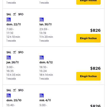
Elegir fechas
1 escala
1 escala
SAL
SFO
dom. 22/11
lun. 30/11
7:00
-
23:59
-
$826
17:10
13:19
12 h 10 min
11 h 20 min
Elegir fechas
1 escala
1 escala
SAL
SFO
jue. 26/11
dom. 6/12
3:00
-
19:10
-
$826
16:35
15:24
15 h 35 min
18 h 14 min
Elegir fechas
1 escala
1 escala
SAL
SFO
dom. 25/10
mié. 4/11
15:40
-
5:00
-
$826