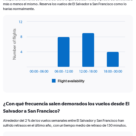
The
más o menos el mismo. Reserva los vuelos de El Salvador a San Francisco como lo
chart
harías normalmente.
has
1
12
Y
Bar
Chart
axis
Number of flights
graphic.
chart
displaying
8
with
values.
6
bars.
Range:
4
0
The
to
chart
900.
has
00:00 - 06:00
06:00 - 12:00
12:00 - 18:00
18:00 - 00:00
1
Flight availability
X
End
of
axis
interactive
displaying
chart
categories.
¿Con qué frecuencia salen demorados los vuelos desde El
Range:
Salvador a San Francisco?
6
categories.
Alrededor del 2 % de los vuelos semanales entre El Salvador y San Francisco han
The
sufrido retrasos en el último año, con un tiempo medio de retraso de 130 minutos.
chart
has