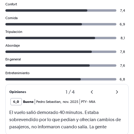
Confort
7,4
Comida
6,9
Tripulación
8,1
Abordaje
7,8
En general
7,6
Entretenimiento
6,8
1
/
4
Opiniones
6,0
Bueno
Pedro Sebastian
,
nov. 2025
PTY
-
MIA
El vuelo salió demorado 40 minutos. Estaba
sobrevendido por lo que pedían y ofrecían cambios de
pasajeros, no informaron cuando salía. La gente
haciendo filas larguísimas para no quedarse sin viajar.