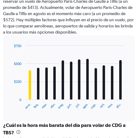
reservar un vuelo de Aeropuerto París-Charles de Gaulle a Tiflis (a un
The
promedio de $413). Actualmente, volar de Aeropuerto París-Charles de
chart
Gaulle a Tiflis en agosto es el momento más caro (a un promedio de
has
$572). Hay múltiples factores que influyen en el precio de un vuelo, por
1
lo que comparar aerolíneas, aeropuertos de salida y horarios les brinda
Y
a los usuarios más opciones disponibles.
axis
displaying
values.
$750
Range:
Bar
Chart
0
graphic.
chart
with
to
$500
12
2400.
bars.
$250
The
chart
has
0
1
ene.
abr.
jul.
oct.
mar.
jun.
sep.
dic.
feb.
may.
ago.
nov.
X
End
of
axis
interactive
displaying
chart
categories.
¿Cuál es la hora más barata del día para volar de CDG a
Range:
TBS?
12