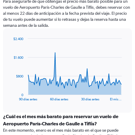
Para asegurarte de que obtengas el precio más barato posible para un
vuelo de Aeropuerto París-Charles de Gaulle a Tiflis, debes reservar con
al menos 22 días de anticipación a la fecha prevista del viaje. El precio
de tu vuelo puede aumentar si lo retrasas y dejas la reserva hasta una
semana antes de la salida.
$2.400
Chart
Chart
graphic.
with
91
$1.600
data
points.
The
$800
chart
has
1
0
X
End
90 días antes
60 días antes
30 días antes
El mis…
of
axis
interactive
displaying
chart
categories.
¿Cuál es el mes más barato para reservar un vuelo de
Range:
Aeropuerto París-Charles de Gaulle a Tiflis?
91
En este momento, enero es el mes más barato en el que se puede
categories.