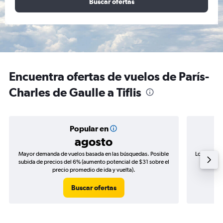
Buscar ofertas
Encuentra ofertas de vuelos de París-
Charles de Gaulle a Tiflis
Popular en
agosto
Mayor demanda de vuelos basada en las búsquedas. Posible
Los precio
subida de precios del 6% (aumento potencial de $31 sobre el
de precio
precio promedio de ida y vuelta).
Buscar ofertas