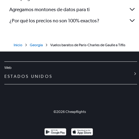
Agregamos montones de datos para ti
¿Por qué los precios no son 100% exactos?
Inicio
Georgia
Vuelos baratos de París-Charles de Gaulle a Tiflis
Web
ESTADOS UNIDOS
©
2026
Cheapflights