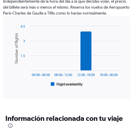
Independientemente de la hora del día a la que decidas volar, el precio
categories.
del billete será más o menos el mismo. Reserva los vuelos de Aeropuerto
The
París-Charles de Gaulle a Tiflis como lo harías normalmente.
chart
has
1
4.5
Y
Bar
Chart
Number of flights
graphic.
chart
axis
3
with
displaying
6
values.
bars.
Range:
1.5
0
The
to
chart
750.
has
00:00 - 06:00
06:00 - 12:00
12:00 - 18:00
18:00 - 00:00
1
Flight availability
X
End
of
axis
interactive
displaying
chart
categories.
Range:
6
Información relacionada con tu viaje
categories.
The
chart