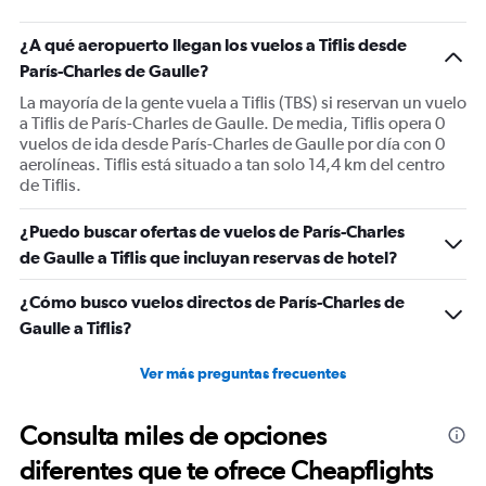
has
1
¿A qué aeropuerto llegan los vuelos a Tiflis desde
Y
París-Charles de Gaulle?
axis
displaying
La mayoría de la gente vuela a Tiflis (TBS) si reservan un vuelo
Number
a Tiflis de París-Charles de Gaulle. De media, Tiflis opera 0
of
vuelos de ida desde París-Charles de Gaulle por día con 0
flights.
aerolíneas. Tiflis está situado a tan solo 14,4 km del centro
Range:
de Tiflis.
0
to
¿Puedo buscar ofertas de vuelos de París-Charles
4.5.
de Gaulle a Tiflis que incluyan reservas de hotel?
¿Cómo busco vuelos directos de París-Charles de
Gaulle a Tiflis?
Ver más preguntas frecuentes
Consulta miles de opciones
diferentes que te ofrece Cheapflights