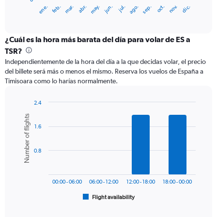
1
ene.
feb.
mar.
abr.
may.
jun.
jul.
ago.
sep.
oct.
nov.
dic.
X
End
of
axis
interactive
displaying
chart
categories.
¿Cuál es la hora más barata del día para volar de ES a
Range:
TSR?
12
Independientemente de la hora del día a la que decidas volar, el precio
categories.
del billete será más o menos el mismo. Reserva los vuelos de España a
The
Timisoara como lo harías normalmente.
chart
has
1
2.4
Y
Bar
Chart
Number of flights
graphic.
chart
axis
1.6
with
displaying
6
values.
bars.
Range:
0.8
0
The
to
chart
450.
has
00:00 - 06:00
06:00 - 12:00
12:00 - 18:00
18:00 - 00:00
1
Flight availability
X
End
of
axis
interactive
chart