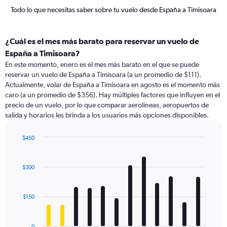
Todo lo que necesitas saber sobre tu vuelo desde España a Timisoara
¿Cuál es el mes más barato para reservar un vuelo de
España a Timisoara?
En este momento, enero es el mes más barato en el que se puede
reservar un vuelo de España a Timisoara (a un promedio de $111).
Actualmente, volar de España a Timisoara en agosto es el momento más
caro (a un promedio de $356). Hay múltiples factores que influyen en el
precio de un vuelo, por lo que comparar aerolíneas, aeropuertos de
salida y horarios les brinda a los usuarios más opciones disponibles.
$450
Bar
Chart
graphic.
chart
with
$300
12
bars.
$150
The
chart
has
0