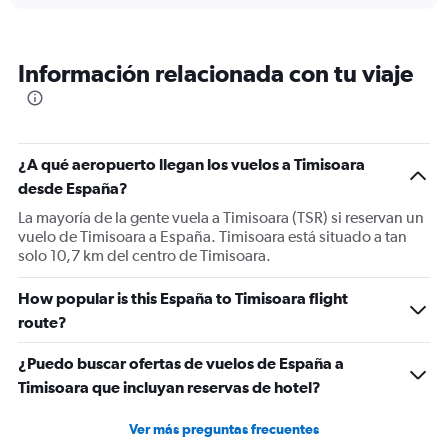
displaying
categories.
Range:
6
Información relacionada con tu viaje
categories.
The
chart
has
1
¿A qué aeropuerto llegan los vuelos a Timisoara
Y
desde España?
axis
displaying
La mayoría de la gente vuela a Timisoara (TSR) si reservan un
Number
vuelo de Timisoara a España. Timisoara está situado a tan
of
solo 10,7 km del centro de Timisoara.
flights.
Range:
How popular is this España to Timisoara flight
0
route?
to
2.4.
¿Puedo buscar ofertas de vuelos de España a
Timisoara que incluyan reservas de hotel?
Ver más preguntas frecuentes