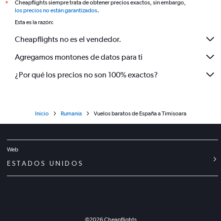
Cheapflights siempre trata de obtener precios exactos, sin embargo,
*
los precios no están garantizados
.
Esta es la razón:
Cheapflights no es el vendedor.
Agregamos montones de datos para ti
¿Por qué los precios no son 100% exactos?
Inicio
Rumanía
Vuelos baratos de España a Timisoara
Web
ESTADOS UNIDOS
©
2026
Cheapflights