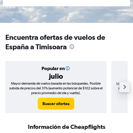
Encuentra ofertas de vuelos de
España a Timisoara
Popular en
julio
Mayor demanda de vuelos basada en las búsquedas. Posible
Los precio
subida de precios del 31% (aumento potencial de $102 sobre el
de precio
precio promedio de ida y vuelta).
Buscar ofertas
Información de Cheapflights