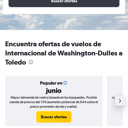
Buscar ofertas
Encuentra ofertas de vuelos de
Internacional de Washington-Dulles a
Toledo
Popular en
junio
Mayor demanda de vuelos basada en las búsquedas. Posible
Los precio
subida de precios del 13% (aumento potencial de $44 sobre el
de precio
precio promedio de ida y vuelta).
Buscar ofertas