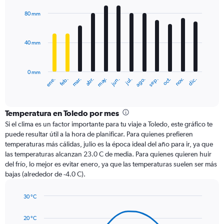
graphic.
chart
with
80 mm
12
bars.
40 mm
The
chart
has
0 mm
1
ene.
abr.
jul.
oct.
mar.
jun.
sep.
dic.
feb.
may.
ago.
nov.
X
End
of
axis
interactive
displaying
chart
categories.
Temperatura en Toledo por mes
Range:
Si el clima es un factor importante para tu viaje a Toledo, este gráfico te
12
puede resultar útil a la hora de planificar. Para quienes prefieren
categories.
temperaturas más cálidas, julio es la época ideal del año para ir, ya que
The
las temperaturas alcanzan 23.0 C de media. Para quienes quieren huir
chart
del frío, lo mejor es evitar enero, ya que las temperaturas suelen ser más
has
bajas (alrededor de -4.0 C).
1
Y
axis
30 °C
Line
displaying
Chart
graphic.
chart
values.
20 °C
with