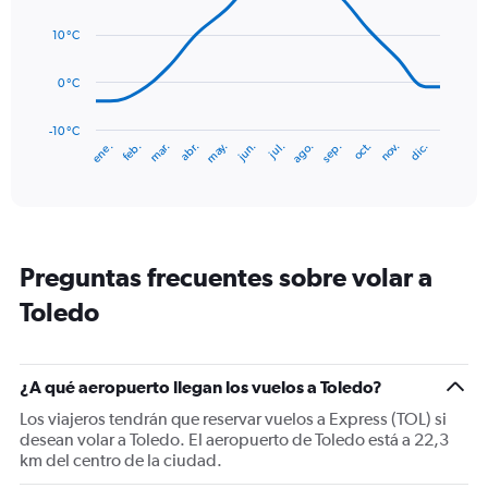
Range:
14
0
data
10 °C
to
points.
120.
0 °C
The
chart
has
-10 °C
mar.
jun.
sep.
dic.
ene.
abr.
jul.
oct.
feb.
may.
ago.
nov.
1
End
of
X
interactive
axis
chart
displaying
categories.
Range:
Preguntas frecuentes sobre volar a
14
categories.
Toledo
The
chart
has
1
¿A qué aeropuerto llegan los vuelos a Toledo?
Y
Los viajeros tendrán que reservar vuelos a Express (TOL) si
axis
desean volar a Toledo. El aeropuerto de Toledo está a 22,3
displaying
km del centro de la ciudad.
values.
Range: