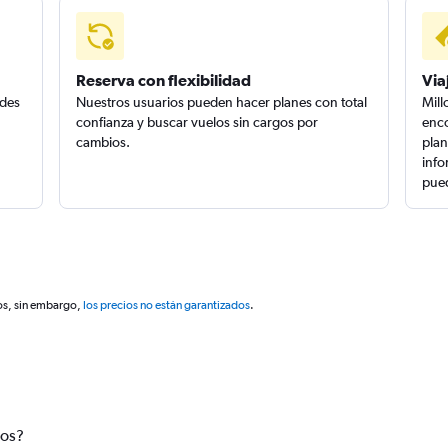
Reserva con flexibilidad
Via
edes
Nuestros usuarios pueden hacer planes con total
Mill
confianza y buscar vuelos sin cargos por
enco
cambios.
plan
info
pued
os, sin embargo,
los precios no están garantizados
.
tos?