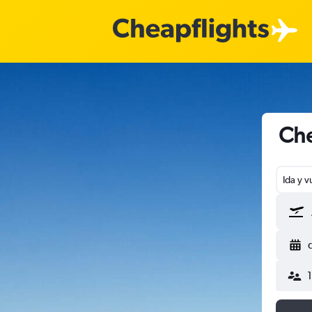
Che
Ida y v